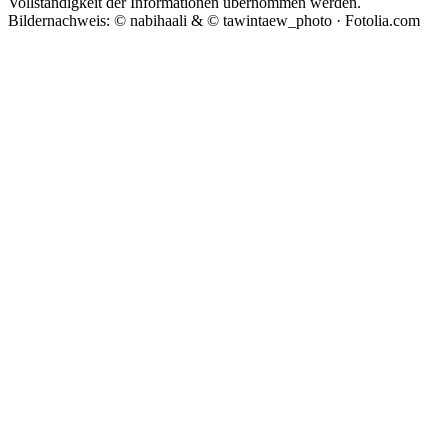
Vollständigkeit der Informationen übernommen werden.
Bildernachweis: © nabihaali & © tawintaew_photo · Fotolia.com