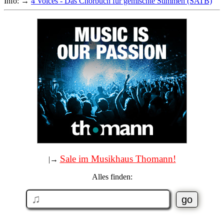
Info: →
4 Voices - Das Chorbuch für gemischte Stimmen (SATB)
Sale im Musikhaus Thomann!
|→
Alles finden: