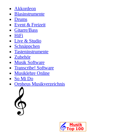
Akkordeon
Blasinstrumente
Drums
Event & Freizeit
Gitarre/Bass
HiFi
Live & Studio
Schnäppchen
Tasteninstrumente
Zubehör
Musik Software
Transcribe! Software
Musiklehre Online
So Mi Do
Orpheus Musikverzeichnis