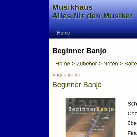
Musikhaus
Alles für den Musiker
Home
Beginner Banjo
Home
>
Zubehör
>
Noten
>
Sait
Voggenreiter
Beginner Banjo
Sch
Cho
übe
Fin