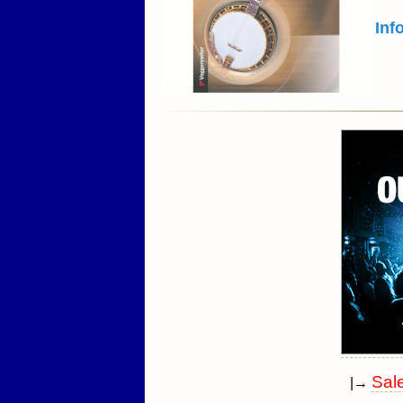
Inf
Sal
|→