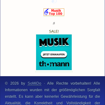
♫
SALE!
© 2026 by
SoMiDo
· Alle Rechte vorbehalten! Alle
Informationen wurden mit der größtmöglichen Sorgfalt
erstellt. Es kann aber keinerlei Gewährleistung für die
Aktualität, die Korrektheit und Vollständigkeit der