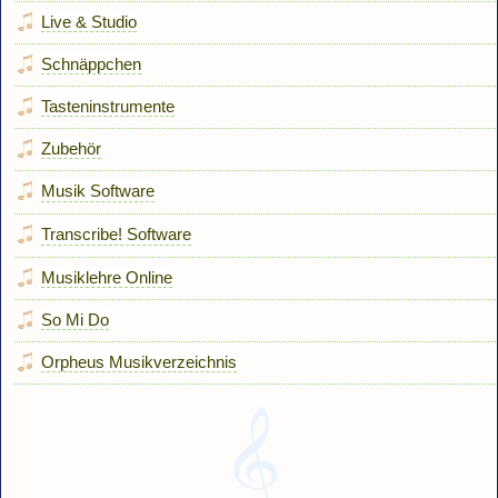
Live & Studio
Schnäppchen
Tasteninstrumente
Zubehör
Musik Software
Transcribe! Software
Musiklehre Online
So Mi Do
Orpheus Musikverzeichnis