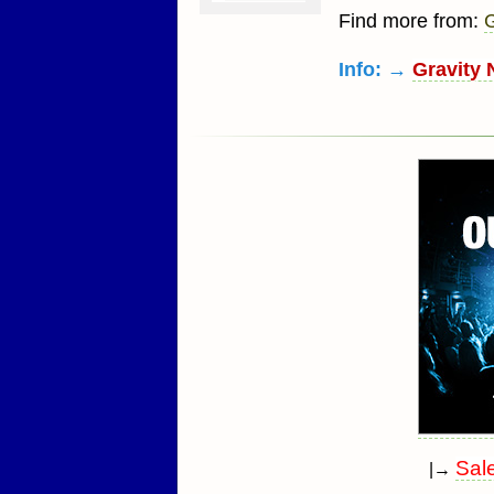
Find more from:
G
Info: →
Gravity 
Sal
|→