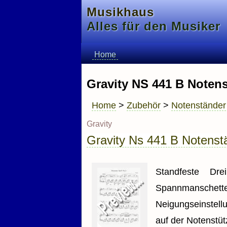
Musikhaus
Alles für den Musiker
Home
Gravity NS 441 B Noten
Home
>
Zubehör
>
Notenständer
Gravity
Gravity Ns 441 B Notenst
Standfeste Dre
Spannmanschetten
Neigungseinstell
auf der Notenstüt