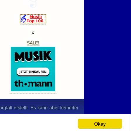
♫
SALE!
gfalt erstellt. Es kann aber keinerlei
n werden. Bildernachweis: © nabihaali
Okay