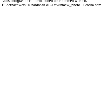
Vollständigkeit der Informationen übernommen werden.
Bildernachweis: © nabihaali & © tawintaew_photo · Fotolia.com