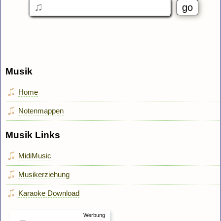
Musik
Home
Notenmappen
Musik Links
MidiMusic
Musikerziehung
Karaoke Download