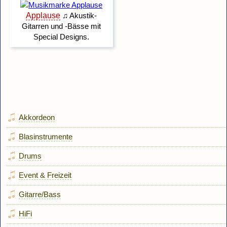
Akkordeon
Blasinstrumente
Drums
Event & Freizeit
Gitarre/Bass
HiFi