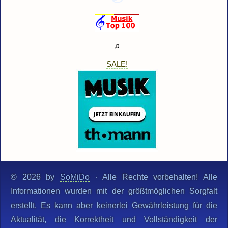
♫
SALE!
© 2026 by
SoMiDo
· Alle Rechte vorbehalten! Alle
Informationen wurden mit der größtmöglichen Sorgfalt
erstellt. Es kann aber keinerlei Gewährleistung für die
Aktualität, die Korrektheit und Vollständigkeit der