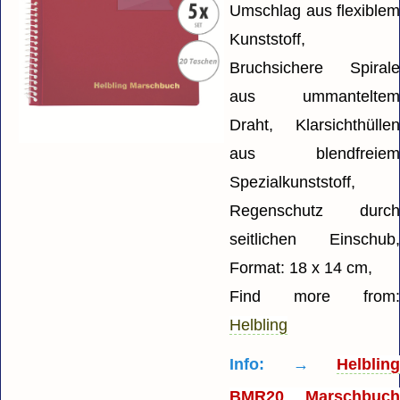
Umschlag aus flexible
Kunststoff,
Bruchsichere Spiral
aus ummantelte
Draht, Klarsichthülle
aus blendfreie
Spezialkunststoff,
Regenschutz durc
seitlichen Einschub
Format: 18 x 14 cm,
Find more from
Helbling
Info: →
Helblin
BMR20 Marschbuc