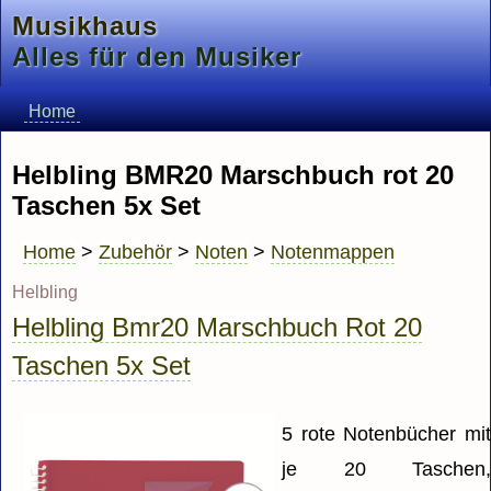
Musikhaus
Alles für den Musiker
Home
Helbling BMR20 Marschbuch rot 20
Taschen 5x Set
Home
>
Zubehör
>
Noten
>
Notenmappen
Helbling
Helbling Bmr20 Marschbuch Rot 20
Taschen 5x Set
5 rote Notenbücher mi
je 20 Taschen