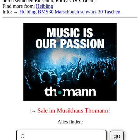
durch seitlichen Einschub, Format: 18 x 14 cm,
Find more from:
Helbling
Info: →
Helbling BMS30 Marschbuch schwarz 30 Taschen
Sale im Musikhaus Thomann!
|→
Alles finden: