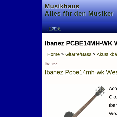
Musikhaus
Alles für den Musiker
Home
Ibanez PCBE14MH-WK W
Home
>
Gitarre/Bass
>
Akustikb
Ibanez
Ibanez Pcbe14mh-wk Wea
Aco
Oko
Iba
Wea