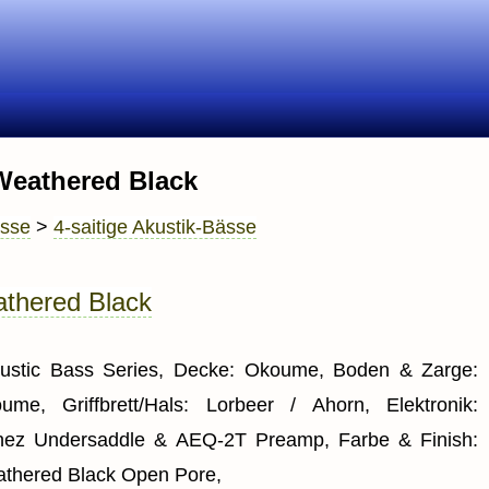
eathered Black
ässe
>
4-saitige Akustik-Bässe
thered Black
ustic Bass Series, Decke: Okoume, Boden & Zarge:
ume, Griffbrett/Hals: Lorbeer / Ahorn, Elektronik:
nez Undersaddle & AEQ-2T Preamp, Farbe & Finish:
thered Black Open Pore,