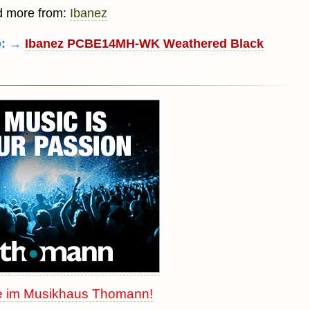
d more from:
Ibanez
o: →
Ibanez PCBE14MH-WK Weathered Black
e im Musikhaus Thomann!