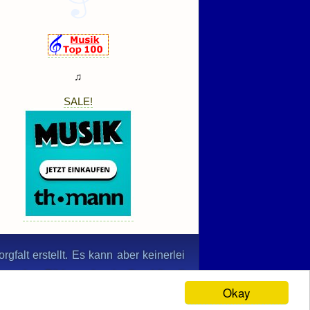
♫
SALE!
gfalt erstellt. Es kann aber keinerlei
n werden. Bildernachweis: © nabihaali
Okay