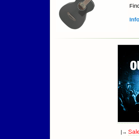
Fin
Inf
Sal
|→