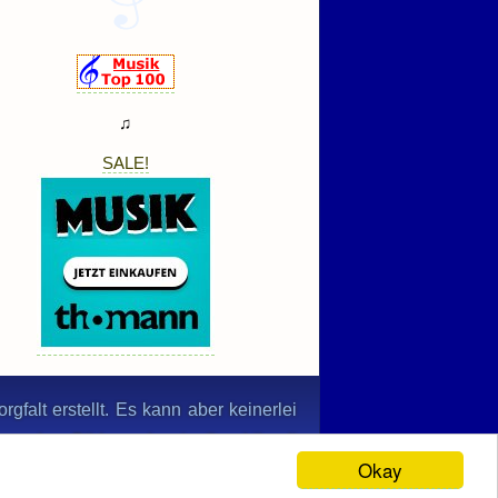
♫
SALE!
gfalt erstellt. Es kann aber keinerlei
n werden. Bildernachweis: © nabihaali
Okay