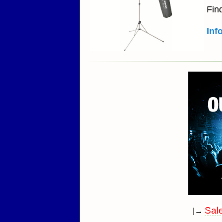
Fin
Inf
Sal
|→