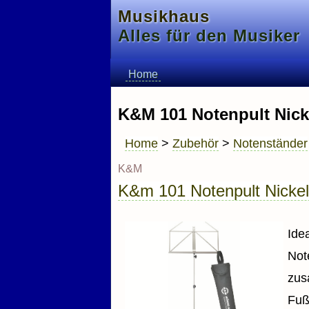
Musikhaus
Alles für den Musiker
Home
K&M 101 Notenpult Nicke
Home
>
Zubehör
>
Notenständer
K&M
K&m 101 Notenpult Nickelf
Ide
Not
zu
Fuß