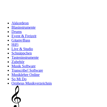
Akkordeon
Blasinstrumente
Drums
Event & Freizeit
Gitarre/Bass
HiFi
Live & Studio
Schnäppchen
Tasteninstrumente
Zubehör
Musik Software
Transcribe! Software
Musiklehre Online
So Mi Do
Orpheus Musikverzeichnis