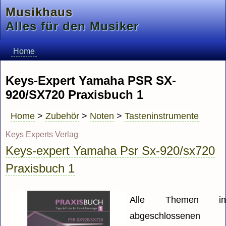
Musikhaus
Alles für den Musiker
Home
Keys-Expert Yamaha PSR SX-
920/SX720 Praxisbuch 1
Home
>
Zubehör
>
Noten
>
Tasteninstrumente
Keys Experts Verlag
Keys-expert Yamaha Psr Sx-920/sx720
Praxisbuch 1
Alle Themen i
abgeschlossenen