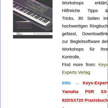
Workshops erklärt
Hilfreiche Tipps 
Tricks, 80 Seiten i
hochwertigen Ringbuc
gefasst, Downloadlin
zur Begleitsoftware de
Workshops für Ihr
Kontrolle,
Find more from:
Key
Experts Verlag
Info: →
Keys-Exper
Yamaha PSR SX
920/SX720 Praxisbuc