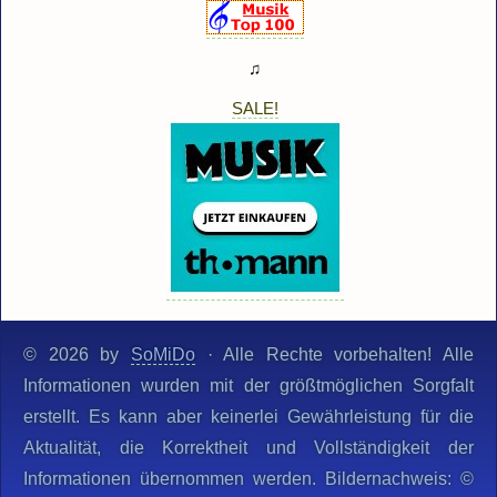
♫
SALE!
© 2026 by
SoMiDo
· Alle Rechte vorbehalten! Alle
Informationen wurden mit der größtmöglichen Sorgfalt
erstellt. Es kann aber keinerlei Gewährleistung für die
Aktualität, die Korrektheit und Vollständigkeit der
Informationen übernommen werden. Bildernachweis: ©