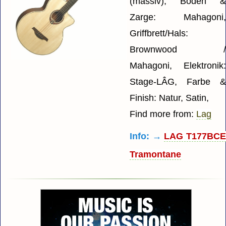
(massiv), Boden 
Zarge: Mahagoni
Griffbrett/Hals:
Brownwood 
Mahagoni, Elektronik
Stage-LÂG, Farbe 
Finish: Natur, Satin,
Find more from:
Lag
Info: →
LAG T177BC
Tramontane