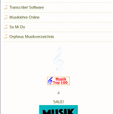
Transcribe! Software
Musiklehre Online
So Mi Do
Orpheus Musikverzeichnis
♫
SALE!