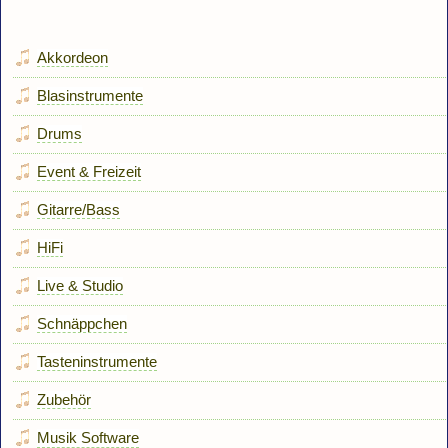
Akkordeon
Blasinstrumente
Drums
Event & Freizeit
Gitarre/Bass
HiFi
Live & Studio
Schnäppchen
Tasteninstrumente
Zubehör
Musik Software