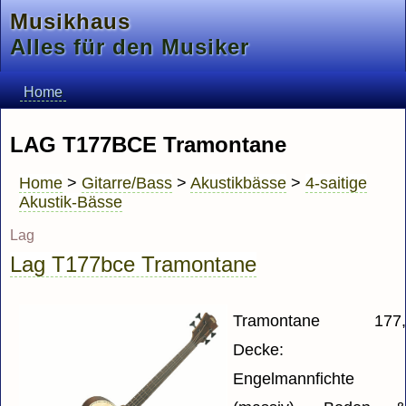
Musikhaus
Alles für den Musiker
Home
LAG T177BCE Tramontane
Home
>
Gitarre/Bass
>
Akustikbässe
>
4-saitige
Akustik-Bässe
Lag
Lag T177bce Tramontane
Tramontane 177
Decke:
Engelmannfichte