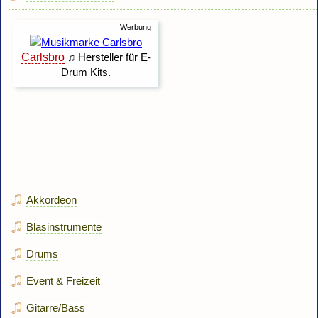
Akkordeon
Blasinstrumente
Drums
Event & Freizeit
Gitarre/Bass