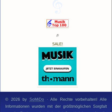
♫
SALE!
© 2026 by
SoMiDo
· Alle Rechte vorbehalten! Alle
Informationen wurden mit der größtmöglichen Sorgfalt