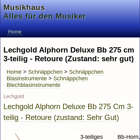
Musikhaus
Alles für den Musiker
Home
Lechgold Alphorn Deluxe Bb 275 cm
3-teilig - Retoure (Zustand: sehr gut)
Home
>
Schnäppchen
>
Schnäppchen
Blasinstrumente
>
Schnäppchen
Blechblasinstrumente
Lechgold
Lechgold Alphorn Deluxe Bb 275 Cm 3-
teilig - Retoure (zustand: Sehr Gut)
3-teiliges Bb-Horn