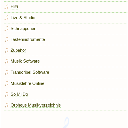
HiFi
Live & Studio
Schnäppchen
Tasteninstrumente
Zubehör
Musik Software
Transcribe! Software
Musiklehre Online
So Mi Do
Orpheus Musikverzeichnis