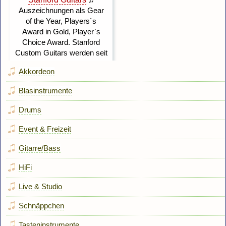
Akkordeon
Blasinstrumente
Drums
Event & Freizeit
Gitarre/Bass
HiFi
Live & Studio
Schnäppchen
Tasteninstrumente