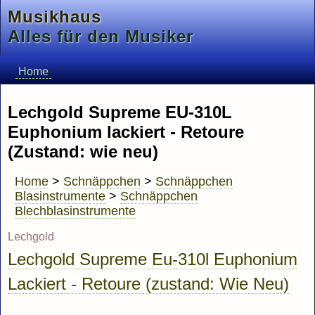
Musikhaus
Alles für den Musiker
Home
Lechgold Supreme EU-310L
Euphonium lackiert - Retoure
(Zustand: wie neu)
Home
>
Schnäppchen
>
Schnäppchen
Blasinstrumente
>
Schnäppchen
Blechblasinstrumente
Lechgold
Lechgold Supreme Eu-310l Euphonium
Lackiert - Retoure (zustand: Wie Neu)