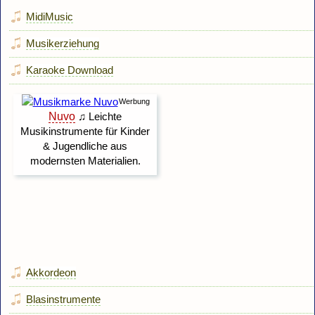
MidiMusic
Musikerziehung
Karaoke Download
Akkordeon
Blasinstrumente