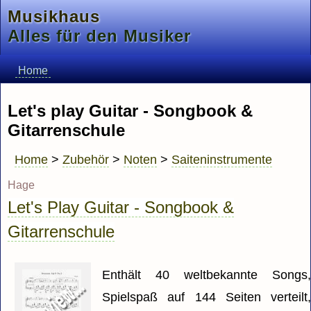
Musikhaus
Alles für den Musiker
Home
Let's play Guitar - Songbook &
Gitarrenschule
Home
>
Zubehör
>
Noten
>
Saiteninstrumente
Hage
Let's Play Guitar - Songbook &
Gitarrenschule
Enthält 40 weltbekannte Songs
Spielspaß auf 144 Seiten verteilt