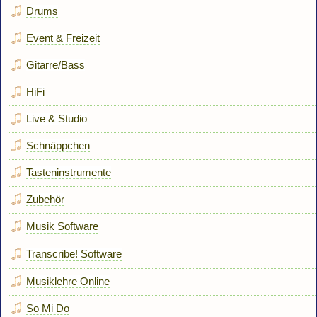
Drums
Event & Freizeit
Gitarre/Bass
HiFi
Live & Studio
Schnäppchen
Tasteninstrumente
Zubehör
Musik Software
Transcribe! Software
Musiklehre Online
So Mi Do