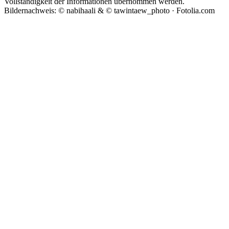
Vollständigkeit der Informationen übernommen werden.
Bildernachweis: © nabihaali & © tawintaew_photo · Fotolia.com