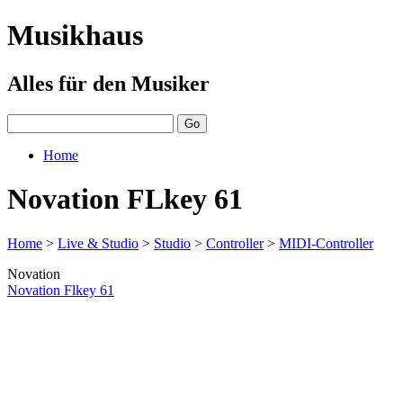
Musikhaus
Alles für den Musiker
Home
Novation FLkey 61
Home
>
Live & Studio
>
Studio
>
Controller
>
MIDI-Controller
Novation
Novation Flkey 61