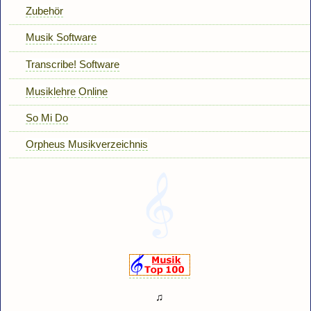
Zubehör
Musik Software
Transcribe! Software
Musiklehre Online
So Mi Do
Orpheus Musikverzeichnis
♫