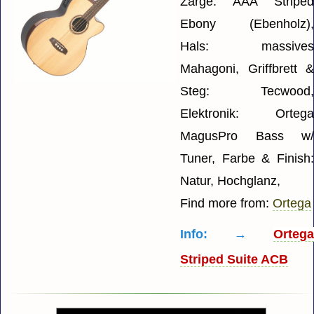
Zarge: AAA Stripe
Ebony (Ebenholz)
Hals: massive
Mahagoni, Griffbrett 
Steg: Tecwood
Elektronik: Orteg
MagusPro Bass w
Tuner, Farbe & Finish
Natur, Hochglanz,
Find more from:
Ortega
Info: →
Orteg
Striped Suite ACB