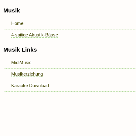
Musik
Home
4-saitige Akustik-Bässe
Musik Links
MidiMusic
Musikerziehung
Karaoke Download