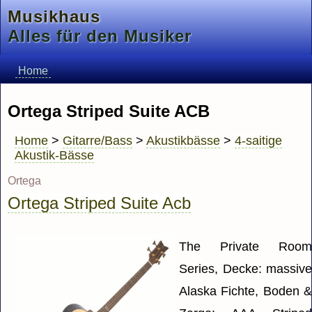
Musikhaus
Alles für den Musiker
Home
Ortega Striped Suite ACB
Home
>
Gitarre/Bass
>
Akustikbässe
>
4-saitige
Akustik-Bässe
Ortega
Ortega Striped Suite Acb
The Private Roo
Series, Decke: massiv
Alaska Fichte, Boden 