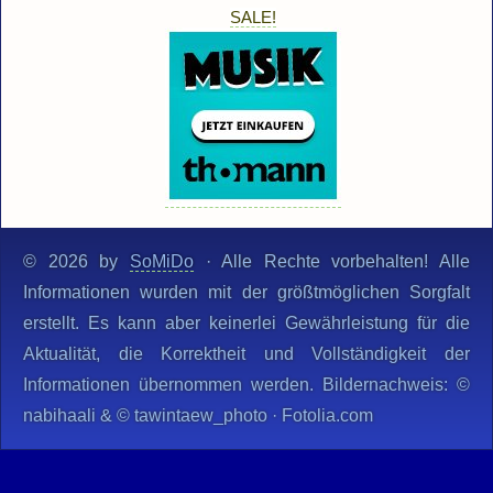
SALE!
© 2026 by
SoMiDo
· Alle Rechte vorbehalten! Alle
Informationen wurden mit der größtmöglichen Sorgfalt
erstellt. Es kann aber keinerlei Gewährleistung für die
Aktualität, die Korrektheit und Vollständigkeit der
Informationen übernommen werden. Bildernachweis: ©
nabihaali & © tawintaew_photo · Fotolia.com