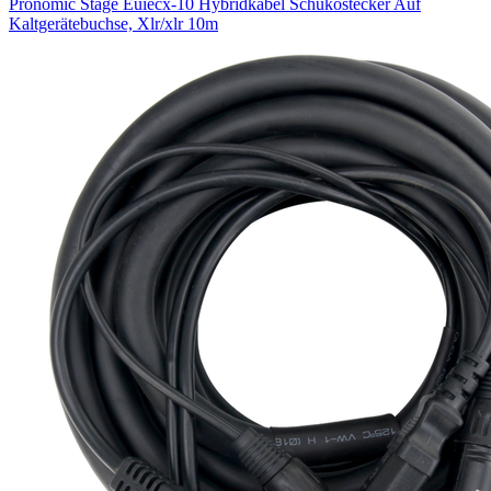
Pronomic Stage Euiecx-10 Hybridkabel Schukostecker Auf
Kaltgerätebuchse, Xlr/xlr 10m