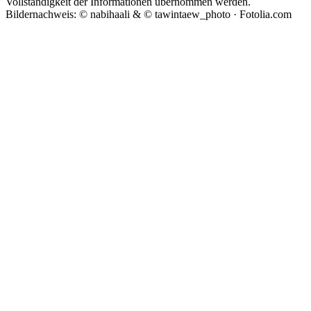
Vollständigkeit der Informationen übernommen werden.
Bildernachweis: © nabihaali & © tawintaew_photo · Fotolia.com