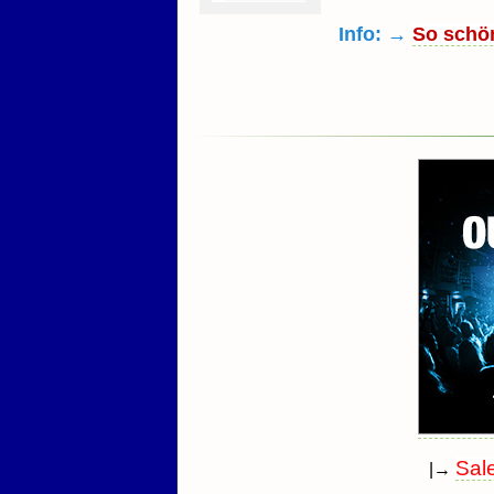
Info: →
So schö
Sal
|→