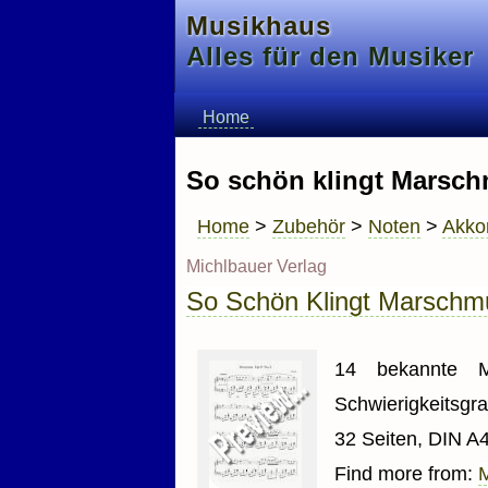
Musikhaus
Alles für den Musiker
Home
So schön klingt Marsc
Home
>
Zubehör
>
Noten
>
Akko
Michlbauer Verlag
So Schön Klingt Marschm
14 bekannte Mä
Schwierigkeitsgr
32 Seiten, DIN A4
Find more from:
M