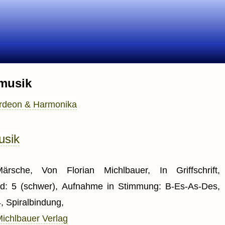
hmusik
rdeon & Harmonika
usik
rsche, Von Florian Michlbauer, In Griffschrift,
ad: 5 (schwer), Aufnahme in Stimmung: B-Es-As-Des,
, Spiralbindung,
ichlbauer Verlag