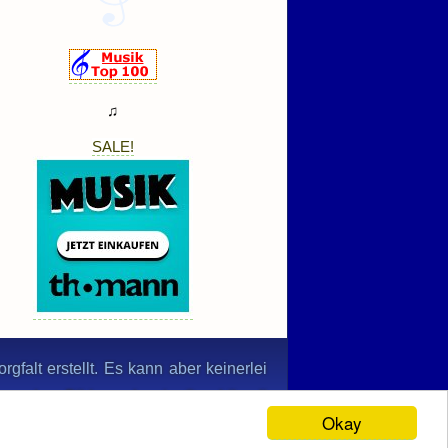
♫
SALE!
gfalt erstellt. Es kann aber keinerlei
n werden. Bildernachweis: © nabihaali
Okay