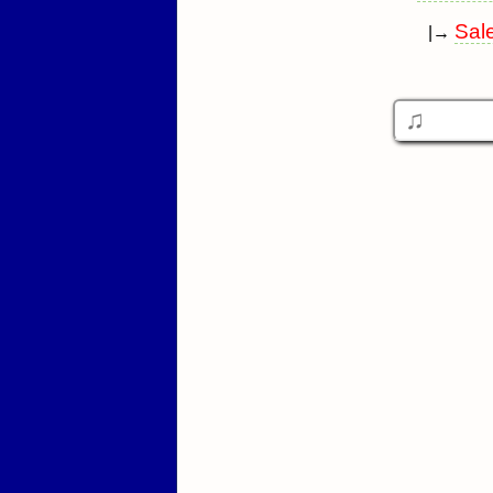
Sal
|→