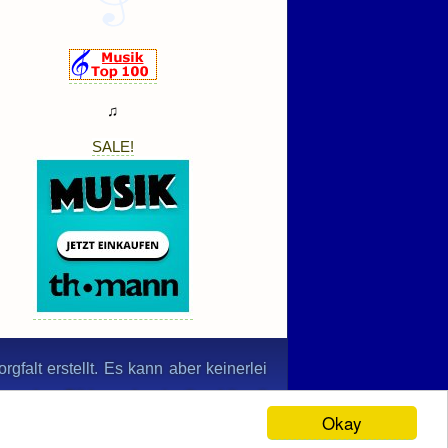
♫
SALE!
gfalt erstellt. Es kann aber keinerlei
n werden. Bildernachweis: © nabihaali
Okay