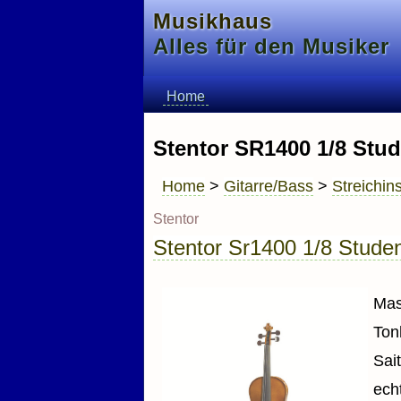
Musikhaus
Alles für den Musiker
Home
Stentor SR1400 1/8 Stude
Home
>
Gitarre/Bass
>
Streichin
Stentor
Stentor Sr1400 1/8 Student
Mas
Ton
Sai
ech