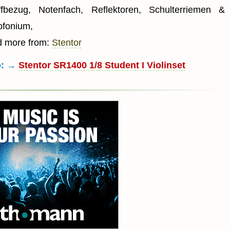
ffbezug, Notenfach, Reflektoren, Schulterriemen &
ofonium,
d more from:
Stentor
o: →
Stentor SR1400 1/8 Student I Violinset