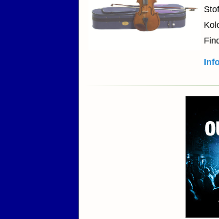
Sto
Kol
Fin
Inf