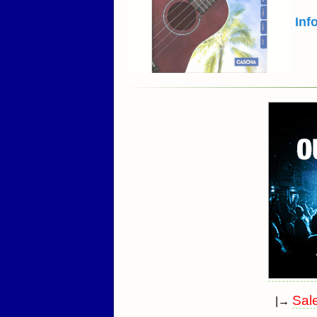
Inf
Sal
|→