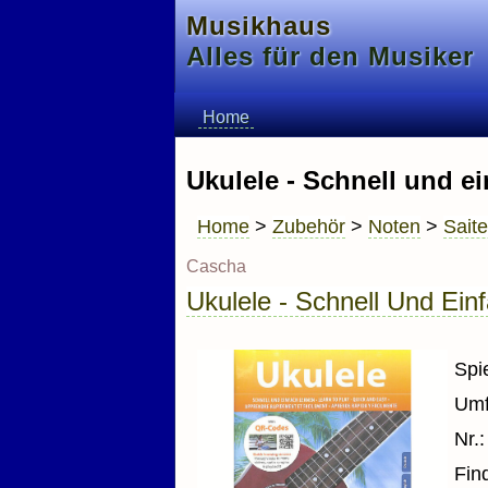
Musikhaus
Alles für den Musiker
Home
Ukulele - Schnell und ei
Home
>
Zubehör
>
Noten
>
Sait
Cascha
Ukulele - Schnell Und Ein
Spi
Umf
Nr.
Fin