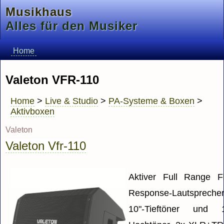
Musikhaus
Alles für den Musiker
Home
Valeton VFR-110
Home
>
Live & Studio
>
PA-Systeme & Boxen
>
Aktivboxen
Valeton
Valeton Vfr-110
Aktiver Full Range Fl
Response-Lautsprecher
10"-Tieftöner und 1