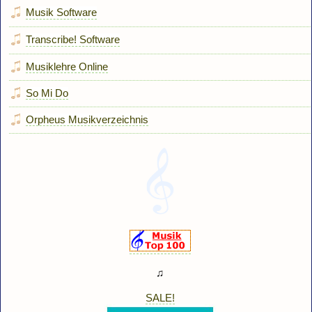
Musik Software
Transcribe! Software
Musiklehre Online
So Mi Do
Orpheus Musikverzeichnis
♫
SALE!