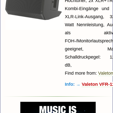
Hochtöner, 2x XLR+TR
Kombi-Eingänge und 
XLR-Link-Ausgang, 3
Watt Nennleistung, Au
als aktive
FOH-/Monitorlautsprech
geeignet, Ma
Schalldruckpegel: 1
dB,
Find more from:
Valeto
Info: →
Valeton VFR-1