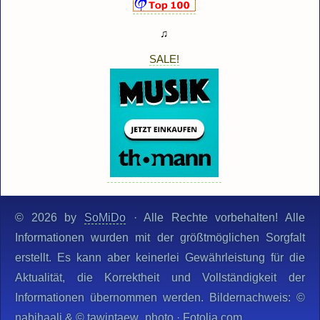
♫
SALE!
© 2026 by
SoMiDo
· Alle Rechte vorbehalten! Alle
Informationen wurden mit der größtmöglichen Sorgfalt
erstellt. Es kann aber keinerlei Gewährleistung für die
Aktualität, die Korrektheit und Vollständigkeit der
Informationen übernommen werden. Bildernachweis: ©
nabihaali & © tawintaew_photo · Fotolia.com