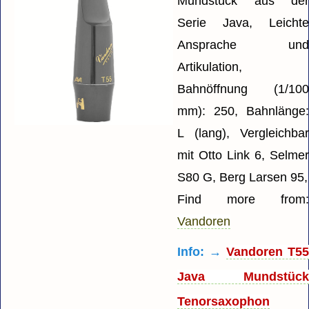
Mundstück aus de
Serie Java, Leicht
Ansprache un
Artikulation,
Bahnöffnung (1/10
mm): 250, Bahnlänge
L (lang), Vergleichba
mit Otto Link 6, Selme
S80 G, Berg Larsen 95,
Find more from
Vandoren
Info: →
Vandoren T5
Java Mundstüc
Tenorsaxophon