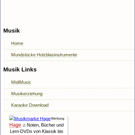
Musik
Home
Mundstücke Holzblasinstrumente
Musik Links
MidiMusic
Musikerziehung
Karaoke Download