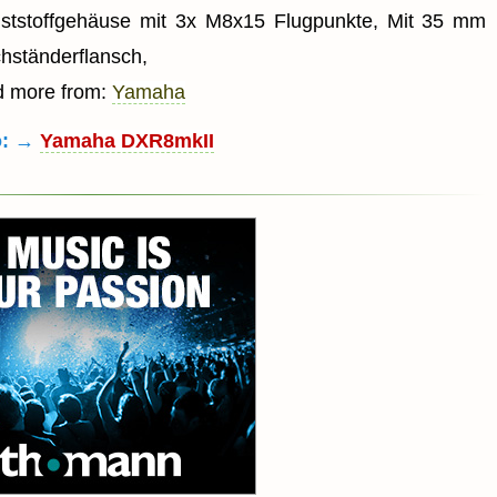
ststoffgehäuse mit 3x M8x15 Flugpunkte, Mit 35 mm
hständerflansch,
d more from:
Yamaha
o: →
Yamaha DXR8mkII