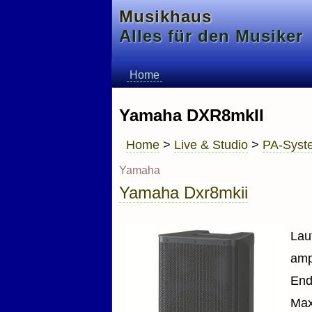
Musikhaus
Alles für den Musiker
Home
Yamaha DXR8mkII
Home
>
Live & Studio
>
PA-Syst
Yamaha
Yamaha Dxr8mkii
Lau
am
End
Max