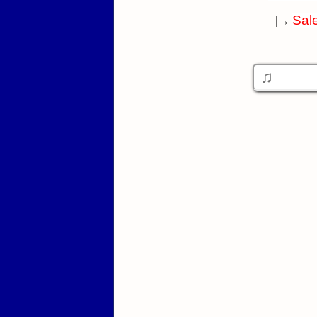
Sal
|→