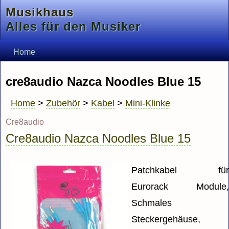
Musikhaus
Alles für den Musiker
Home
cre8audio Nazca Noodles Blue 15
Home
>
Zubehör
>
Kabel
>
Mini-Klinke
Cre8audio
Cre8audio Nazca Noodles Blue 15
Patchkabel fü
Eurorack Module
Schmales
Steckergehäuse,