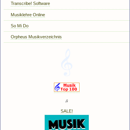
Transcribe! Software
Musiklehre Online
So Mi Do
Orpheus Musikverzeichnis
♫
SALE!