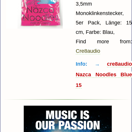
3,5mm
Monoklinkenstecker,
5er Pack, Länge: 1
cm, Farbe: Blau,
Find more from
Cre8audio
Info: →
cre8audi
Nazca Noodles Blu
15