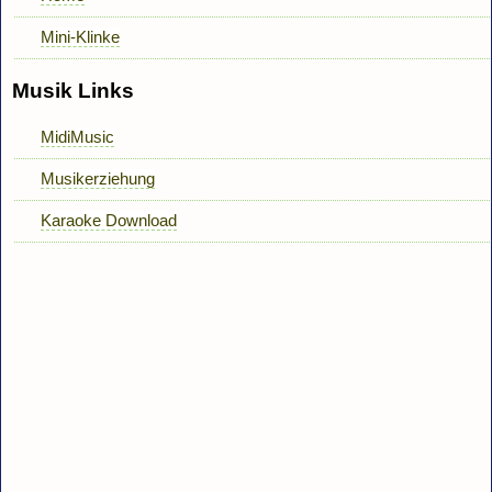
Mini-Klinke
Musik Links
MidiMusic
Musikerziehung
Karaoke Download