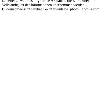
keinerlei Gewährleistung für die Aktualität, die Korrektheit und
Vollständigkeit der Informationen übernommen werden.
Bildernachweis: © nabihaali & © tawintaew_photo · Fotolia.com