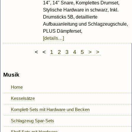
14", 14" Snare, Komplettes Drumset,
Stylische Hardware in schwarz, Inkl.
Drumsticks 5B, detaillierte
Aufbauanleitung und Schlagzeugschule,
PLUS Dämpferset,
[details…]
< <
1
2
3
4
5
> >
Musik
Home
Kesselsätze
Komplett-Sets mit Hardware und Becken
Schlagzeug Spar-Sets
Shell Sets mit Hardware