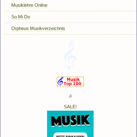
Musiklehre Online
So Mi Do
Orpheus Musikverzeichnis
♫
SALE!