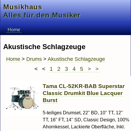
Musikhaus
Alles für den Musiker
Home
Akustische Schlagzeuge
Home
>
Drums
>
Akustische Schlagzeuge
< <
1
2
3
4
5
> >
Tama CL-52KR-BAB Superstar
Classic Drumkit Blue Lacquer
Burst
5-teiliges Drumset, 22" BD, 10" TT, 12"
TT, 16" FT, 14" SD, Classic Design, 100%
Ahornkessel, Lackierte Oberfläche, Inkl.