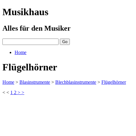
Musikhaus
Alles für den Musiker
Home
Flügelhörner
Home
>
Blasinstrumente
>
Blechblasinstrumente
>
Flügelhörner
< <
1
2
> >