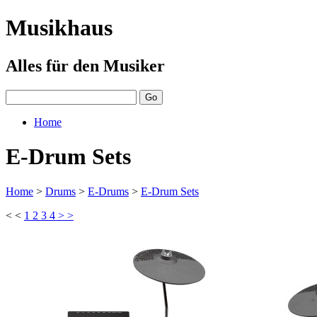
Musikhaus
Alles für den Musiker
Home
E-Drum Sets
Home
>
Drums
>
E-Drums
>
E-Drum Sets
< <
1
2
3
4
> >