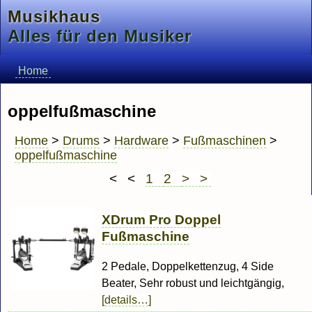
Musikhaus
Alles für den Musiker
Home
oppelfußmaschine
Home
>
Drums
>
Hardware
>
Fußmaschinen
>
oppelfußmaschine
< <
1
2
> >
XDrum Pro Doppel
Fußmaschine
2 Pedale, Doppelkettenzug, 4 Side
Beater, Sehr robust und leichtgängig,
[details…]