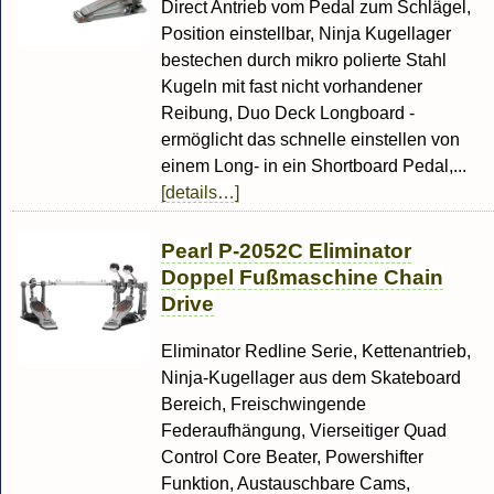
Direct Antrieb vom Pedal zum Schlägel,
Position einstellbar, Ninja Kugellager
bestechen durch mikro polierte Stahl
Kugeln mit fast nicht vorhandener
Reibung, Duo Deck Longboard -
ermöglicht das schnelle einstellen von
einem Long- in ein Shortboard Pedal,...
[details…]
Pearl P-2052C Eliminator
Doppel Fußmaschine Chain
Drive
Eliminator Redline Serie, Kettenantrieb,
Ninja-Kugellager aus dem Skateboard
Bereich, Freischwingende
Federaufhängung, Vierseitiger Quad
Control Core Beater, Powershifter
Funktion, Austauschbare Cams,