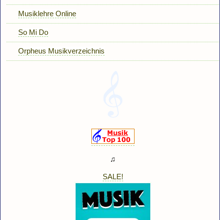
Musiklehre Online
So Mi Do
Orpheus Musikverzeichnis
♫
SALE!