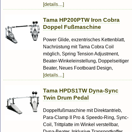
[details…]
Tama HP200PTW Iron Cobra
Doppel Fußmaschine
Power Glide, exzentrisches Kettenblatt,
Nachrüstung mit Tama Cobra Coil
möglich, Spring Tension Adjustment,
Beater-Winkeleinstellung, Doppelseitiger
Beater, Neues Footboard Design,
[details…]
Tama HPDS1TW Dyna-Sync
Twin Drum Pedal
Doppelfußmaschine mit Direktantrieb,
Para-Clamp II Pro & Speedo-Ring, Sync-
Coil, Trittplatte im Winkel verstellbar,
Dyna-Beater, Inklusive Transportkoffer,