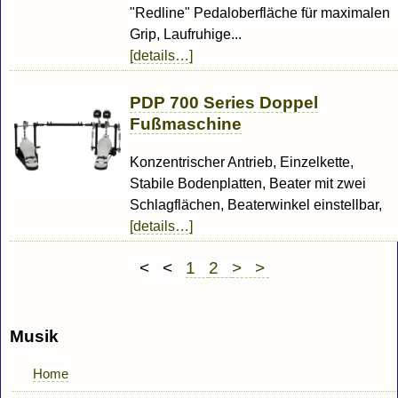
"Redline" Pedaloberfläche für maximalen
Grip, Laufruhige...
[details…]
PDP 700 Series Doppel
Fußmaschine
Konzentrischer Antrieb, Einzelkette,
Stabile Bodenplatten, Beater mit zwei
Schlagflächen, Beaterwinkel einstellbar,
[details…]
< <
1
2
> >
Musik
Home