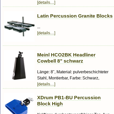
[details…]
Latin Percussion Granite Blocks
...
[details…]
Meinl HCO2BK Headliner
Cowbell 8" schwarz
Länge: 8", Material: pulverbeschichteter
Stahl, Montierbar, Farbe: Schwarz,
[details…]
XDrum PB1-BU Percussion
Block High