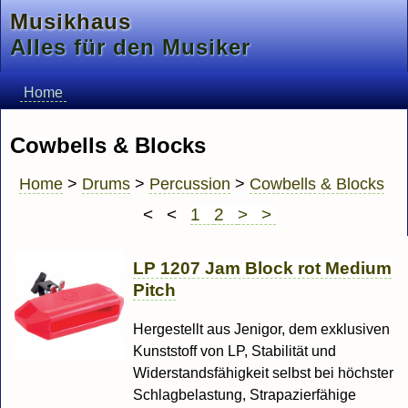
Musikhaus
Alles für den Musiker
Home
Cowbells & Blocks
Home
>
Drums
>
Percussion
>
Cowbells & Blocks
< <
1
2
> >
LP 1207 Jam Block rot Medium
Pitch
Hergestellt aus Jenigor, dem exklusiven
Kunststoff von LP, Stabilität und
Widerstandsfähigkeit selbst bei höchster
Schlagbelastung, Strapazierfähige