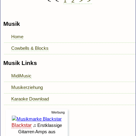
< <
1
2
> >
Musik
Home
Cowbells & Blocks
Musik Links
MidiMusic
Musikerziehung
Karaoke Download