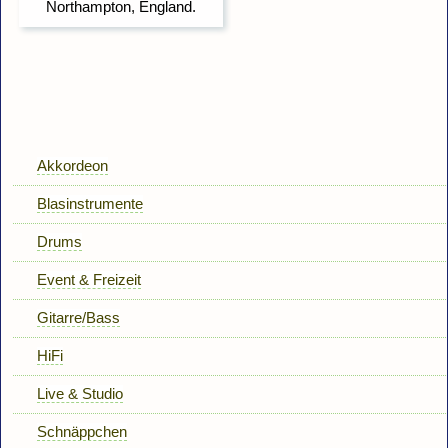
Akkordeon
Blasinstrumente
Drums
Event & Freizeit
Gitarre/Bass
HiFi
Live & Studio
Schnäppchen