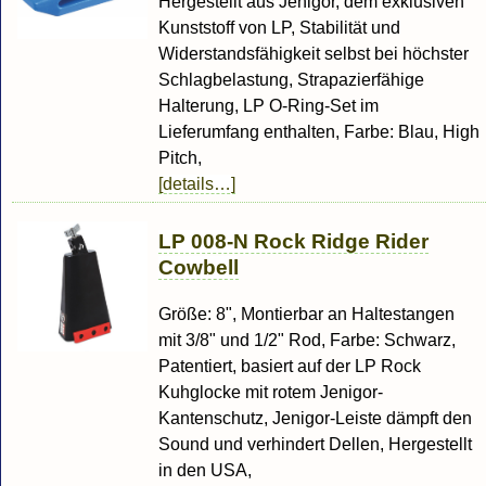
Hergestellt aus Jenigor, dem exklusiven
Kunststoff von LP, Stabilität und
Widerstandsfähigkeit selbst bei höchster
Schlagbelastung, Strapazierfähige
Halterung, LP O-Ring-Set im
Lieferumfang enthalten, Farbe: Blau, High
Pitch,
[details…]
LP 008-N Rock Ridge Rider
Cowbell
Größe: 8", Montierbar an Haltestangen
mit 3/8" und 1/2" Rod, Farbe: Schwarz,
Patentiert, basiert auf der LP Rock
Kuhglocke mit rotem Jenigor-
Kantenschutz, Jenigor-Leiste dämpft den
Sound und verhindert Dellen, Hergestellt
in den USA,