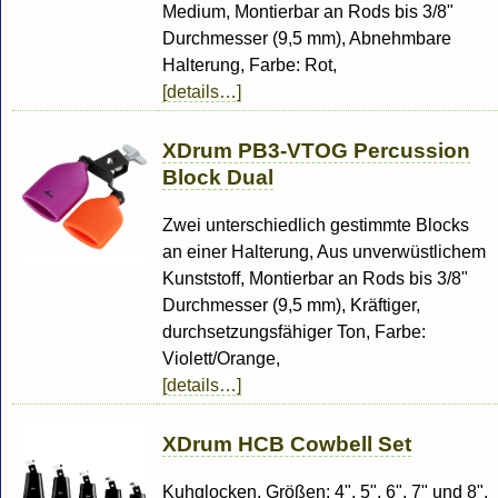
Medium, Montierbar an Rods bis 3/8"
Durchmesser (9,5 mm), Abnehmbare
Halterung, Farbe: Rot,
[details…]
XDrum PB3-VTOG Percussion
Block Dual
Zwei unterschiedlich gestimmte Blocks
an einer Halterung, Aus unverwüstlichem
Kunststoff, Montierbar an Rods bis 3/8"
Durchmesser (9,5 mm), Kräftiger,
durchsetzungsfähiger Ton, Farbe:
Violett/Orange,
[details…]
XDrum HCB Cowbell Set
Kuhglocken, Größen: 4", 5", 6", 7" und 8",