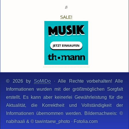
♫
SALE!
© 2026 by
SoMiDo
· Alle Rechte vorbehalten! Alle
Informationen wurden mit der größtmöglichen Sorgfalt
erstellt. Es kann aber keinerlei Gewährleistung für die
Aktualität, die Korrektheit und Vollständigkeit der
Informationen übernommen werden. Bildernachweis: ©
nabihaali & © tawintaew_photo · Fotolia.com