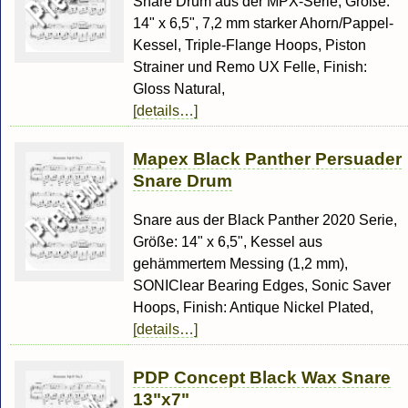
Snare Drum aus der MPX-Serie, Größe:
14" x 6,5", 7,2 mm starker Ahorn/Pappel-
Kessel, Triple-Flange Hoops, Piston
Strainer und Remo UX Felle, Finish:
Gloss Natural,
[details…]
Mapex Black Panther Persuader
Snare Drum
Snare aus der Black Panther 2020 Serie,
Größe: 14" x 6,5", Kessel aus
gehämmertem Messing (1,2 mm),
SONIClear Bearing Edges, Sonic Saver
Hoops, Finish: Antique Nickel Plated,
[details…]
PDP Concept Black Wax Snare
13"x7"