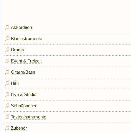
Akkordeon
Blasinstrumente
Drums
Event & Freizeit
Gitarre/Bass
HiFi
Live & Studio
Schnäppchen
Tasteninstrumente
Zubehör