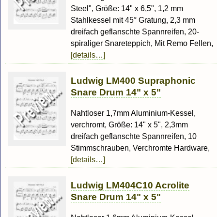
Steel", Größe: 14" x 6,5", 1,2 mm
Stahlkessel mit 45° Gratung, 2,3 mm
dreifach geflanschte Spannreifen, 20-
spiraliger Snareteppich, Mit Remo Fellen,
[details…]
Ludwig LM400 Supraphonic
Snare Drum 14" x 5"
Nahtloser 1,7mm Aluminium-Kessel,
verchromt, Größe: 14" x 5", 2,3mm
dreifach geflanschte Spannreifen, 10
Stimmschrauben, Verchromte Hardware,
[details…]
Ludwig LM404C10 Acrolite
Snare Drum 14" x 5"