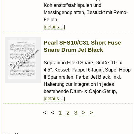
Kohlenstoffstahlspulen und
Messingendplatten, Bestückt mit Remo-
Fellen,
[details…]
Pearl SFS10/C31 Short Fuse
Snare Drum Jet Black
Sopranino Effekt Snare, Größe: 10" x
4,5", Kessel: Pappel 6-lagig, Super Hoop
II Spannreifen, Farbe: Jet Black, Inkl.
Halterung zur Integration in jedes
bestehende Drum- & Cajon-Setup,
[details…]
< <
1
2
3
> >