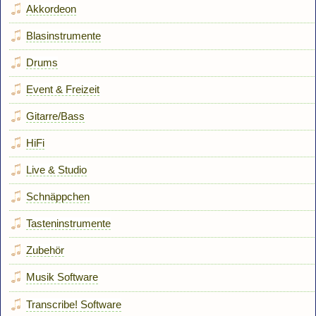
Akkordeon
Blasinstrumente
Drums
Event & Freizeit
Gitarre/Bass
HiFi
Live & Studio
Schnäppchen
Tasteninstrumente
Zubehör
Musik Software
Transcribe! Software