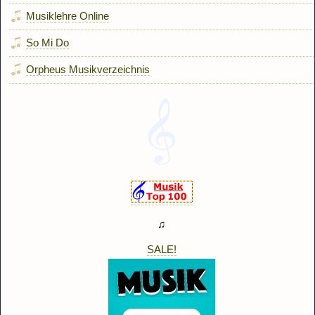
Musiklehre Online
So Mi Do
Orpheus Musikverzeichnis
♫
SALE!