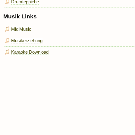
Drumteppiche
Musik Links
MidiMusic
Musikerziehung
Karaoke Download