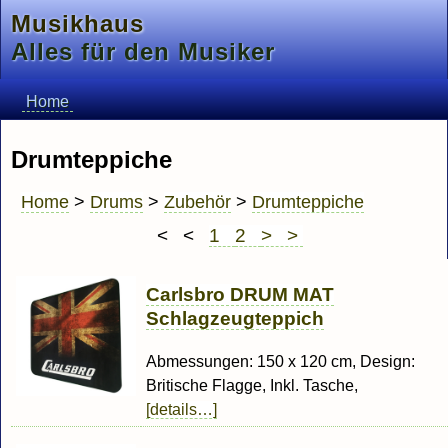
Musikhaus
Alles für den Musiker
Home
Drumteppiche
Home
>
Drums
>
Zubehör
>
Drumteppiche
< <
1
2
> >
Carlsbro DRUM MAT
Schlagzeugteppich
Abmessungen: 150 x 120 cm, Design:
Britische Flagge, Inkl. Tasche,
[details…]