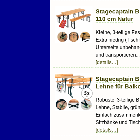
Stagecaptain B
110 cm Natur
Kleine, 3-teilige Fe
Extra niedrig (Tisc
Unterseite unbehan
und transportieren,..
[details…]
Stagecaptain B
Lehne für Balk
Robuste, 3-teilige B
Lehne, Stabile, grün
Einfach zusammenkla
Sitzbänke und Tischp
[details…]