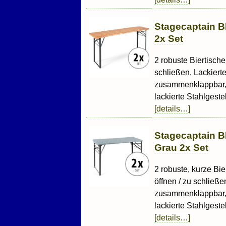
Stagecaptain B
2x Set
2 robuste Biertische
schließen, Lackiert
zusammenklappbar, 
lackierte Stahlgestell
[details…]
Stagecaptain B
Grau 2x Set
2 robuste, kurze Bie
öffnen / zu schließe
zusammenklappbar, 
lackierte Stahlgestell
[details…]