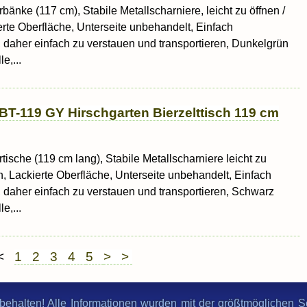
rbänke (117 cm), Stabile Metallscharniere, leicht zu öffnen /
erte Oberfläche, Unterseite unbehandelt, Einfach
daher einfach zu verstauen und transportieren, Dunkelgrün
e,...
BT-119 GY Hirschgarten Bierzelttisch 119 cm
rtische (119 cm lang), Stabile Metallscharniere leicht zu
n, Lackierte Oberfläche, Unterseite unbehandelt, Einfach
daher einfach zu verstauen und transportieren, Schwarz
e,...
 <
1
2
3
4
5
> >
behalten! Alle Informationen wurden mit der größtmöglichen Sor