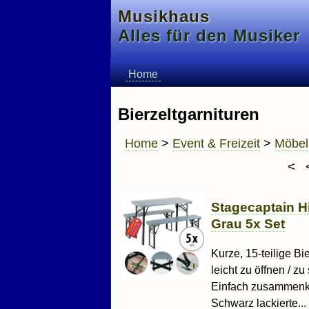
Musikhaus
Alles für den Musiker
Home
Bierzeltgarnituren
Home
>
Event & Freizeit
>
Möbel
<
Stagecaptain Hi
Grau 5x Set
Kurze, 15-teilige Bi
leicht zu öffnen / z
Einfach zusammenkla
Schwarz lackierte...