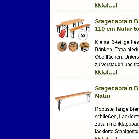
[details…]
Stagecaptain B
110 cm Natur 5
Kleine, 3-teilige Fe
Bänken, Extra niedr
Oberflächen, Unter
zu verstauen und tra
[details…]
Stagecaptain B
Natur
Robuste, lange Bierb
schließen, Lackiert
zusammenklappbar, 
lackierte Stahlgestell
[details…]