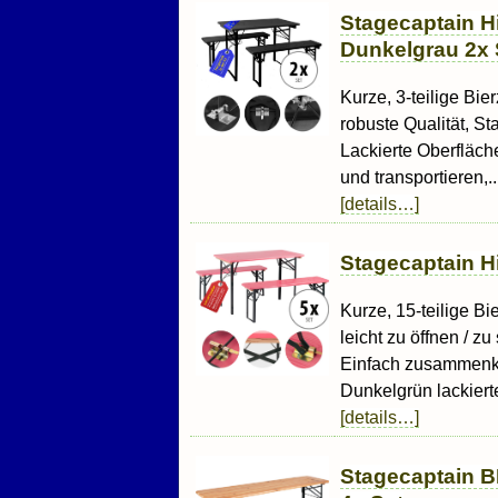
Stagecaptain Hi
Dunkelgrau 2x 
Kurze, 3-teilige Bie
robuste Qualität, St
Lackierte Oberfläc
und transportieren,..
[details…]
Stagecaptain Hi
Kurze, 15-teilige Bi
leicht zu öffnen / z
Einfach zusammenkla
Dunkelgrün lackierte
[details…]
Stagecaptain B