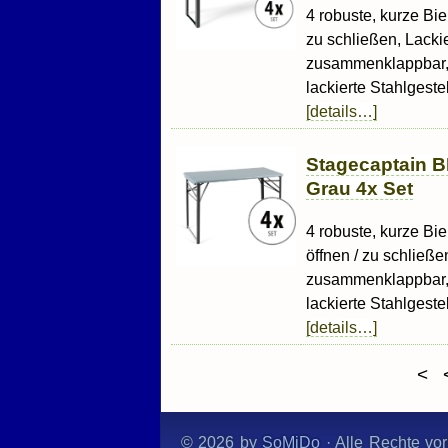
4 robuste, kurze Bie
zu schließen, Lacki
zusammenklappbar, 
lackierte Stahlgestell
[details…]
Stagecaptain B
Grau 4x Set
4 robuste, kurze Bie
öffnen / zu schließe
zusammenklappbar, 
lackierte Stahlgestell
[details…]
<
© 2026 by
SoMiDo
· Alle Rechte vor