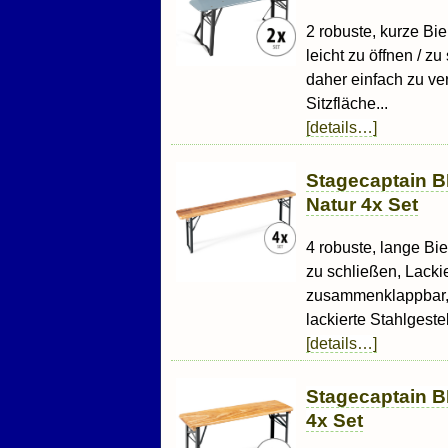
2 robuste, kurze Bi
leicht zu öffnen / 
daher einfach zu ver
Sitzfläche...
[details…]
Stagecaptain B
Natur 4x Set
4 robuste, lange Bie
zu schließen, Lacki
zusammenklappbar, 
lackierte Stahlgestell
[details…]
Stagecaptain B
4x Set