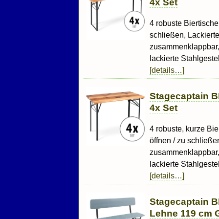
4x Set
4 robuste Biertische
schließen, Lackiert
zusammenklappbar, 
lackierte Stahlgestell
[details…]
Stagecaptain B
4x Set
4 robuste, kurze Bie
öffnen / zu schließe
zusammenklappbar, 
lackierte Stahlgestell
[details…]
Stagecaptain B
Lehne 119 cm G