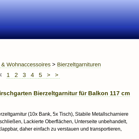
 & Wohnaccessoires
>
Bierzeltgarnituren
 <
1
2
3
4
5
> >
rschgarten Bierzeltgarnitur für Balkon 117 cm
erzeltgarnitur (10x Bank, 5x Tisch), Stabile Metallscharniere
u schließen, Lackierte Oberflächen, Unterseite unbehandelt,
ppbar, daher einfach zu verstauen und transportieren,