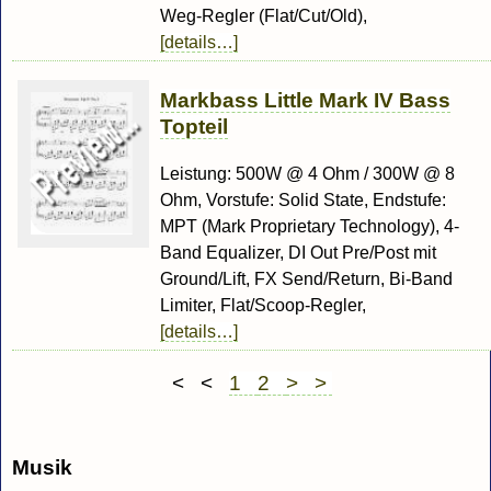
Weg-Regler (Flat/Cut/Old),
[details…]
Markbass Little Mark IV Bass
Topteil
Leistung: 500W @ 4 Ohm / 300W @ 8
Ohm, Vorstufe: Solid State, Endstufe:
MPT (Mark Proprietary Technology), 4-
Band Equalizer, DI Out Pre/Post mit
Ground/Lift, FX Send/Return, Bi-Band
Limiter, Flat/Scoop-Regler,
[details…]
< <
1
2
> >
Musik