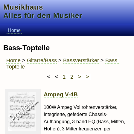
Musikhaus
Alles für den Musiker
Home
Bass-Topteile
Home
>
Gitarre/Bass
>
Bassverstärker
>
Bass-
Topteile
< <
1
2
> >
Ampeg V-4B
100W Ampeg Vollröhrenverstärker,
Integrierte, gefederte Chassis-
Aufhängung, 3-band EQ (Bass, Mitten,
Höhen), 3 Mittenfrequenzen per