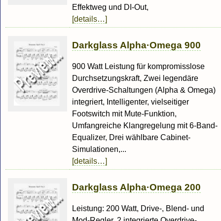
Effektweg und DI-Out,
[details…]
Darkglass Alpha·Omega 900
900 Watt Leistung für kompromisslose
Durchsetzungskraft, Zwei legendäre
Overdrive-Schaltungen (Alpha & Omega)
integriert, Intelligenter, vielseitiger
Footswitch mit Mute-Funktion,
Umfangreiche Klangregelung mit 6-Band-
Equalizer, Drei wählbare Cabinet-
Simulationen,...
[details…]
Darkglass Alpha·Omega 200
Leistung: 200 Watt, Drive-, Blend- und
Mod-Regler, 2 integrierte Overdrive-