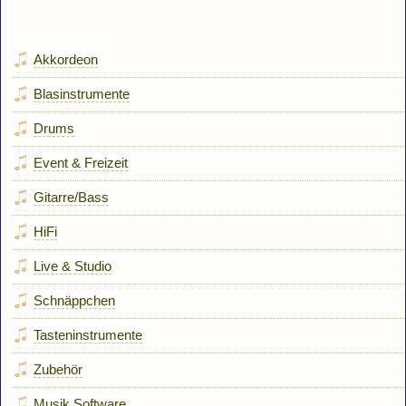
Akkordeon
Blasinstrumente
Drums
Event & Freizeit
Gitarre/Bass
HiFi
Live & Studio
Schnäppchen
Tasteninstrumente
Zubehör
Musik Software