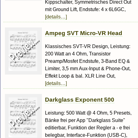
Kippschalter, Symmetrisches Direct Out
mit Ground Lift, Endstufe: 4 x 6L6GC,
[details…]
Ampeg SVT Micro-VR Head
Klassisches SVT-VR Design, Leistung:
200 Watt an 4 Ohm, Transistor
Preamp/Mosfet Endstufe, 3-Band EQ &
Limiter, 3,5 mm Aux-Input & Phone-Out,
Effekt Loop & bal. XLR Line Out,
[details…]
Darkglass Exponent 500
Leistung: 500 Watt @ 4 Ohm, 5 Presets,
Bänke frei per App "Darkglass Suite"
editierbar, Funktion der Regler a - e frei
belegbar, Interface-Funktion (USB-C),