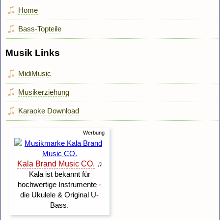
Home
Bass-Topteile
Musik Links
MidiMusic
Musikerziehung
Karaoke Download