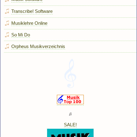
Transcribe! Software
Musiklehre Online
So Mi Do
Orpheus Musikverzeichnis
♫
SALE!