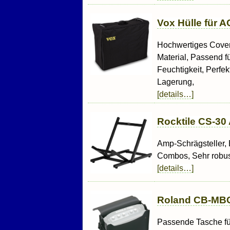
Vox Hülle für 
Hochwertiges Cover
Material, Passend f
Feuchtigkeit, Perfe
Lagerung,
[details…]
Rocktile CS-30
Amp-Schrägsteller, 
Combos, Sehr robus
[details…]
Roland CB-MBC
Passende Tasche f