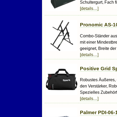
Schultergurt, Fach f
[details…]
Pronomic AS-10
Combo-Ständer aus M
mit einer Mindestbre
geeignet, Breite der
[details…]
Positive Grid S
Robustes Äußeres, g
den Verstärker, Rob
Spezielles Zubehörfa
[details…]
Palmer PDI-06-