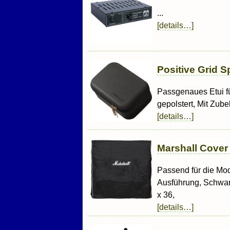
...
[details…]
Positive Grid 
Passgenaues Etui f
gepolstert, Mit Zube
[details…]
Marshall Cover
Passend für die Mo
Ausführung, Schwarz
x 36,
[details…]