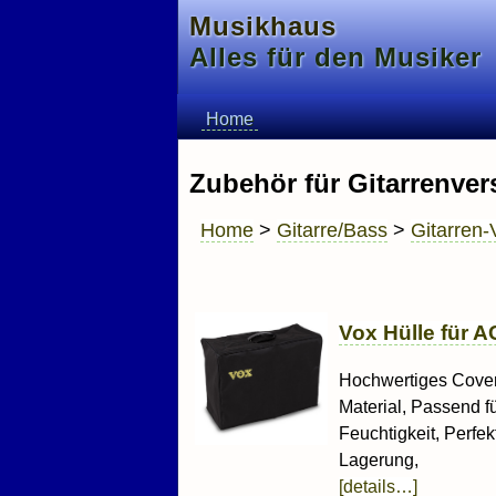
Musikhaus
Alles für den Musiker
Home
Zubehör für Gitarrenver
Home
>
Gitarre/Bass
>
Gitarren-
Vox Hülle für 
Hochwertiges Cover
Material, Passend f
Feuchtigkeit, Perfe
Lagerung,
[details…]