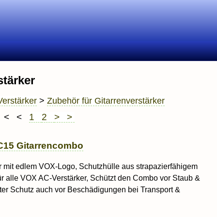
stärker
Verstärker
>
Zubehör für Gitarrenverstärker
< <
1
2
> >
AC15 Gitarrencombo
 mit edlem VOX-Logo, Schutzhülle aus strapazierfähigem
ür alle VOX AC-Verstärker, Schützt den Combo vor Staub &
kter Schutz auch vor Beschädigungen bei Transport &