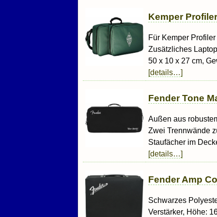
Kemper Profile
Für Kemper Profile
Zusätzliches Laptop
50 x 10 x 27 cm, Gew
[details…]
Fender Tone Ma
Außen aus robustem
Zwei Trennwände zu
Staufächer im Decke
[details…]
Fender Amp Cov
Schwarzes Polyeste
Verstärker, Höhe: 16