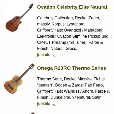
Ovation Celebrity Elite Natural
Celebrity Collection, Decke: Zeder,
massiv, Korpus: Lyrachord ,
Griffbrett/Hals: Ovangkol / Mahagoni,
Elektronik: Ovation Slimline Pickup und
OP4CT Preamp (mit Tuner), Farbe &
Finish: Natural, Gloss,
[details…]
Ortega R23RO Thermo Series
Thermo Serie, Decke: Massive Fichte
“gealtert”, Boden & Zarge: Pao Ferro,
Griffbrett/Hals: Walnuss / Ahorn, Farbe &
Finish: Dunkelbraun / Natural, Satin,
[details…]