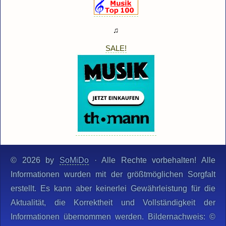
♫
SALE!
© 2026 by
SoMiDo
· Alle Rechte vorbehalten! Alle
Informationen wurden mit der größtmöglichen Sorgfalt
erstellt. Es kann aber keinerlei Gewährleistung für die
Aktualität, die Korrektheit und Vollständigkeit der
Informationen übernommen werden. Bildernachweis: ©