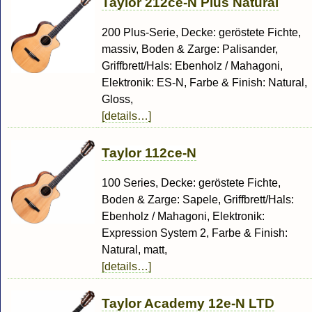
Taylor 212ce-N Plus Natural
200 Plus-Serie, Decke: geröstete Fichte,
massiv, Boden & Zarge: Palisander,
Griffbrett/Hals: Ebenholz / Mahagoni,
Elektronik: ES-N, Farbe & Finish: Natural,
Gloss,
[details…]
Taylor 112ce-N
100 Series, Decke: geröstete Fichte,
Boden & Zarge: Sapele, Griffbrett/Hals:
Ebenholz / Mahagoni, Elektronik:
Expression System 2, Farbe & Finish:
Natural, matt,
[details…]
Taylor Academy 12e-N LTD