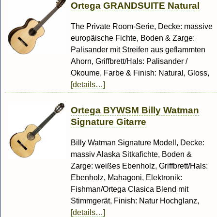
Ortega GRANDSUITE Natural
The Private Room-Serie, Decke: massive
europäische Fichte, Boden & Zarge:
Palisander mit Streifen aus geflammten
Ahorn, Griffbrett/Hals: Palisander /
Okoume, Farbe & Finish: Natural, Gloss,
[details…]
Ortega BYWSM Billy Watman
Signature Gitarre
Billy Watman Signature Modell, Decke:
massiv Alaska Sitkafichte, Boden &
Zarge: weißes Ebenholz, Griffbrett/Hals:
Ebenholz, Mahagoni, Elektronik:
Fishman/Ortega Clasica Blend mit
Stimmgerät, Finish: Natur Hochglanz,
[details…]