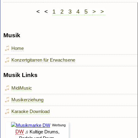
< <
1
2
3
4
5
> >
Musik
Home
Konzertgitarren für Erwachsene
Musik Links
MidiMusic
Musikerziehung
Karaoke Download