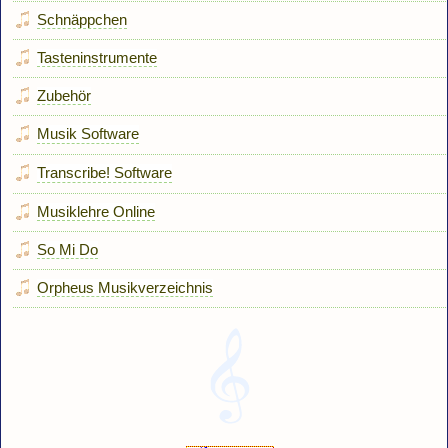
Schnäppchen
Tasteninstrumente
Zubehör
Musik Software
Transcribe! Software
Musiklehre Online
So Mi Do
Orpheus Musikverzeichnis