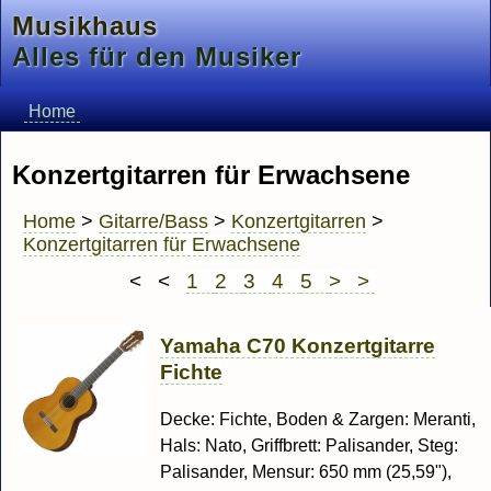
Musikhaus
Alles für den Musiker
Home
Konzertgitarren für Erwachsene
Home
>
Gitarre/Bass
>
Konzertgitarren
>
Konzertgitarren für Erwachsene
< <
1
2
3
4
5
> >
Yamaha C70 Konzertgitarre
Fichte
Decke: Fichte, Boden & Zargen: Meranti,
Hals: Nato, Griffbrett: Palisander, Steg:
Palisander, Mensur: 650 mm (25,59"),