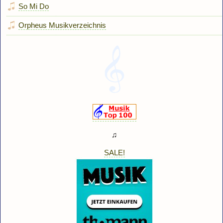
So Mi Do
Orpheus Musikverzeichnis
♫
SALE!