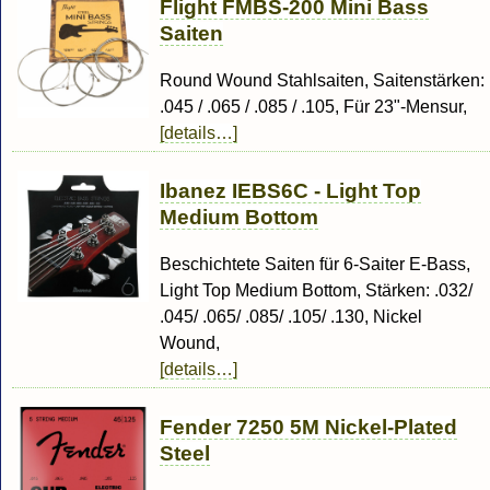
Flight FMBS-200 Mini Bass
Saiten
Round Wound Stahlsaiten, Saitenstärken:
.045 / .065 / .085 / .105, Für 23"-Mensur,
[details…]
Ibanez IEBS6C - Light Top
Medium Bottom
Beschichtete Saiten für 6-Saiter E-Bass,
Light Top Medium Bottom, Stärken: .032/
.045/ .065/ .085/ .105/ .130, Nickel
Wound,
[details…]
Fender 7250 5M Nickel-Plated
Steel