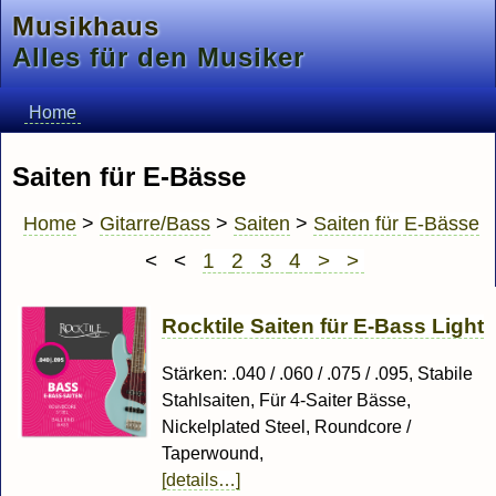
Musikhaus
Alles für den Musiker
Home
Saiten für E-Bässe
Home
>
Gitarre/Bass
>
Saiten
>
Saiten für E-Bässe
< <
1
2
3
4
> >
Rocktile Saiten für E-Bass Light
Stärken: .040 / .060 / .075 / .095, Stabile
Stahlsaiten, Für 4-Saiter Bässe,
Nickelplated Steel, Roundcore /
Taperwound,
[details…]