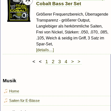
Cobalt Bass 3er Set
Größerer Frequenzbereich, Überragende
Transparenz - größerer Output,
Langlebiger als herkömmliche Saiten,
Frei von Nickel, Stärken: .050, .070, .085,
.105, Weich & seidig im Griff, 3 Satz im
Spar-Set,
[details…]
< <
1
2
3
4
> >
Musik
Home
Saiten für E-Bässe