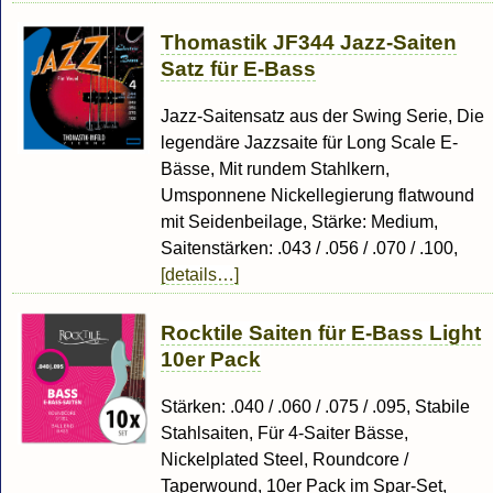
Thomastik JF344 Jazz-Saiten
Satz für E-Bass
Jazz-Saitensatz aus der Swing Serie, Die
legendäre Jazzsaite für Long Scale E-
Bässe, Mit rundem Stahlkern,
Umsponnene Nickellegierung flatwound
mit Seidenbeilage, Stärke: Medium,
Saitenstärken: .043 / .056 / .070 / .100,
[details…]
Rocktile Saiten für E-Bass Light
10er Pack
Stärken: .040 / .060 / .075 / .095, Stabile
Stahlsaiten, Für 4-Saiter Bässe,
Nickelplated Steel, Roundcore /
Taperwound, 10er Pack im Spar-Set,