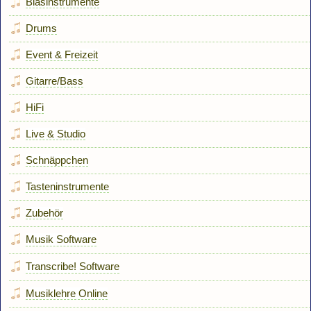
Blasinstrumente
Drums
Event & Freizeit
Gitarre/Bass
HiFi
Live & Studio
Schnäppchen
Tasteninstrumente
Zubehör
Musik Software
Transcribe! Software
Musiklehre Online