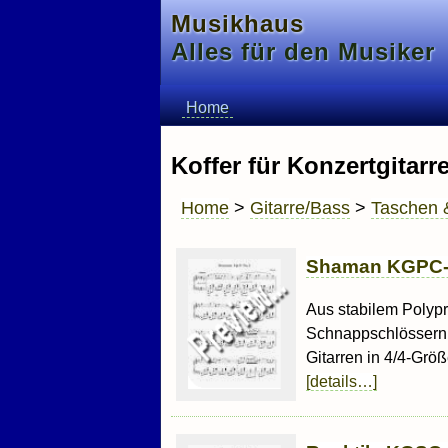
Musikhaus
Alles für den Musiker
Home
Koffer für Konzertgitarr
Home
>
Gitarre/Bass
>
Taschen 
Shaman KGPC-5
Aus stabilem Polypr
Schnappschlössern g
Gitarren in 4/4-Grö
[details…]