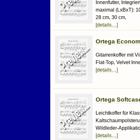
Innenfutter, Integri
maximal (LxBxT): 10
28 cm, 30 cm,
[details…]
Ortega Economy
Gitarrenkoffer mit V
Flat-Top, Velvet Inn
[details…]
Ortega Softcase
Leichtkoffer für Kl
Kaltschaumpolsterung
Wildleder-Applikati
[details…]