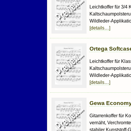
Leichtkoffer für 3/
Kaltschaumpolsterung
Wildleder-Applikati
[details…]
Ortega Softcas
Leichtkoffer für Kl
Kaltschaumpolsterung
Wildleder-Applikati
[details…]
Gewa Economy F
Gitarrenkoffer für K
vernäht, Verchromt
stabiler Kunststoff