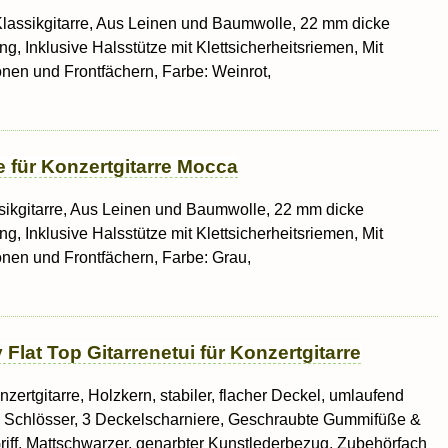
4 Klassikgitarre, Aus Leinen und Baumwolle, 22 mm dicke
, Inklusive Halsstütze mit Klettsicherheitsriemen, Mit
onen und Frontfächern, Farbe: Weinrot,
e für Konzertgitarre Mocca
assikgitarre, Aus Leinen und Baumwolle, 22 mm dicke
, Inklusive Halsstütze mit Klettsicherheitsriemen, Mit
onen und Frontfächern, Farbe: Grau,
lat Top Gitarrenetui für Konzertgitarre
onzertgitarre, Holzkern, stabiler, flacher Deckel, umlaufend
e Schlösser, 3 Deckelscharniere, Geschraubte Gummifüße &
-Griff, Mattschwarzer, genarbter Kunstlederbezug, Zubehörfach