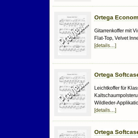
Ortega Economy
Gitarrenkoffer mit V
Flat-Top, Velvet Inn
[details…]
Ortega Softcas
Leichtkoffer für Kl
Kaltschaumpolsterung
Wildleder-Applikati
[details…]
Ortega Softcase