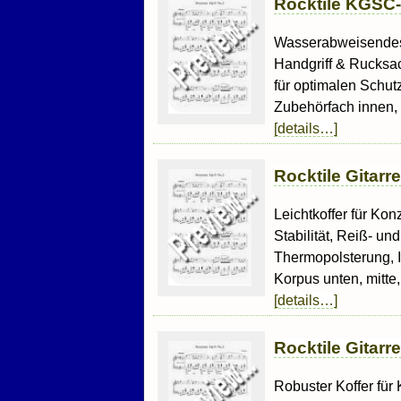
Rocktile KGSC-
Wasserabweisendes M
Handgriff & Rucksac
für optimalen Schut
Zubehörfach innen,
[details…]
Rocktile Gitarr
Leichtkoffer für Kon
Stabilität, Reiß- 
Thermopolsterung, 
Korpus unten, mitte,
[details…]
Rocktile Gitarr
Robuster Koffer für