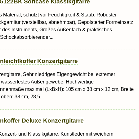
5122BK Softcase Klassikgitarre
aterial, schützt vor Feuchtigkeit & Staub, Robuster
kgarnitur (verstellbar, abnehmbar), Gepolsterter Formeinsatz
z des Instruments, Großes Außenfach & praktisches
 Schockabsorbierender...
enleichtkoffer Konzertgitarre
zertgitarre, Sehr niedriges Eigengewicht bei extremer
und wasserfestes Außengewebe, Hochwertige
Innenmaße maximal (LxBxH): 105 cm x 38 cm x 12 cm, Breite
 oben: 38 cm, 28,5...
enkoffer Deluxe Konzertgitarre
 Konzert- und Klassikgitarre, Kunstleder mit weichem