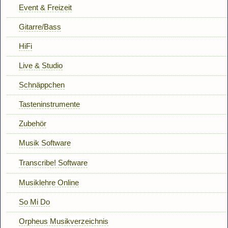
Event & Freizeit
Gitarre/Bass
HiFi
Live & Studio
Schnäppchen
Tasteninstrumente
Zubehör
Musik Software
Transcribe! Software
Musiklehre Online
So Mi Do
Orpheus Musikverzeichnis