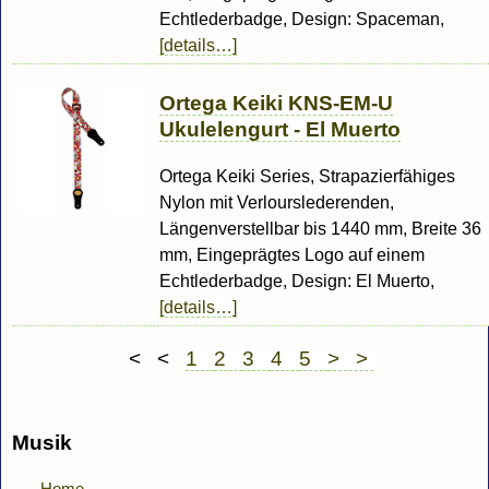
Echtlederbadge, Design: Spaceman,
[details…]
Ortega Keiki KNS-EM-U
Ukulelengurt - El Muerto
Ortega Keiki Series, Strapazierfähiges
Nylon mit Verlourslederenden,
Längenverstellbar bis 1440 mm, Breite 36
mm, Eingeprägtes Logo auf einem
Echtlederbadge, Design: El Muerto,
[details…]
< <
1
2
3
4
5
> >
Musik
Home