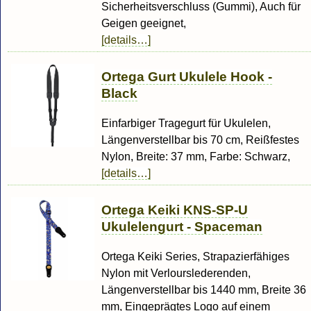
Sicherheitsverschluss (Gummi), Auch für
Geigen geeignet,
[details…]
Ortega Gurt Ukulele Hook -
Black
Einfarbiger Tragegurt für Ukulelen,
Längenverstellbar bis 70 cm, Reißfestes
Nylon, Breite: 37 mm, Farbe: Schwarz,
[details…]
Ortega Keiki KNS-SP-U
Ukulelengurt - Spaceman
Ortega Keiki Series, Strapazierfähiges
Nylon mit Verlourslederenden,
Längenverstellbar bis 1440 mm, Breite 36
mm, Eingeprägtes Logo auf einem