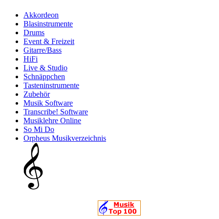
Akkordeon
Blasinstrumente
Drums
Event & Freizeit
Gitarre/Bass
HiFi
Live & Studio
Schnäppchen
Tasteninstrumente
Zubehör
Musik Software
Transcribe! Software
Musiklehre Online
So Mi Do
Orpheus Musikverzeichnis