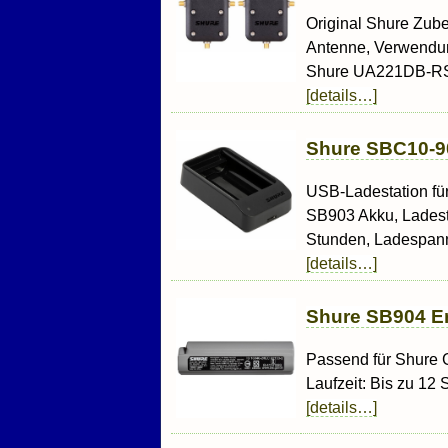
Original Shure Zube
Antenne, Verwendu
Shure UA221DB-RSMA
[details…]
Shure SBC10-90
USB-Ladestation fü
SB903 Akku, Ladest
Stunden, Ladespann
[details…]
Shure SB904 E
Passend für Shure 
Laufzeit: Bis zu 12
[details…]