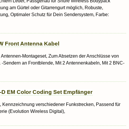
echtem Leder, Passgenau für Shure Wireless Bodypack
igung am Gürtel oder Gitarrengurt möglich, Robuste,
tung, Optimaler Schutz für Dein Sendersystem, Farbe:
W Front Antenna Kabel
r Antennen-Montageset, Zum Absetzen der Anschlüsse von
-Sendern an Frontblende, Mit 2 Antennenkabeln, Mit 2 BNC-
-D EM Color Coding Set Empfänger
, Kennzeichnung verschiedener Funkstrecken, Passend für
e (Evolution Wireless Digital),