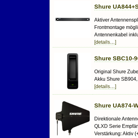
Shure UA844+S
Aktiver Antennenspl
Frontmontage möglic
Antennenkabel inklu
[details…]
Shure SBC10-9
Original Shure Zube
Akku Shure SB904, 
[details…]
Shure UA874-W
Direktionale Antenn
QLXD Serie Empfäng
Verstärkung: Aktiv (