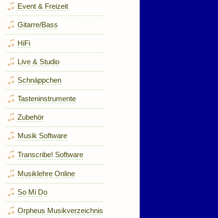
Event & Freizeit
Gitarre/Bass
HiFi
Live & Studio
Schnäppchen
Tasteninstrumente
Zubehör
Musik Software
Transcribe! Software
Musiklehre Online
So Mi Do
Orpheus Musikverzeichnis