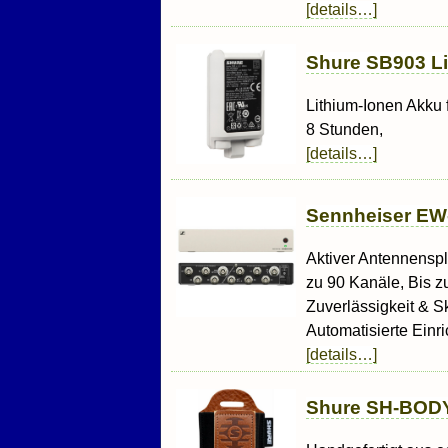
[details…]
Shure SB903 Li
Lithium-Ionen Akku 
8 Stunden,
[details…]
Sennheiser EW-
Aktiver Antennenspli
zu 90 Kanäle, Bis 
Zuverlässigkeit & S
Automatisierte Einri
[details…]
Shure SH-BODY