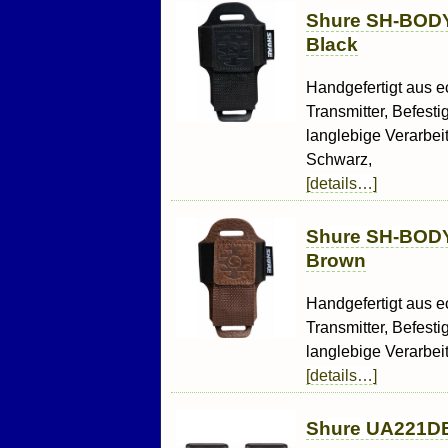
Shure SH-BODY
Black
Handgefertigt aus 
Transmitter, Befest
langlebige Verarbei
Schwarz,
[details…]
Shure SH-BODY
Brown
Handgefertigt aus 
Transmitter, Befest
langlebige Verarbei
[details…]
Shure UA221D