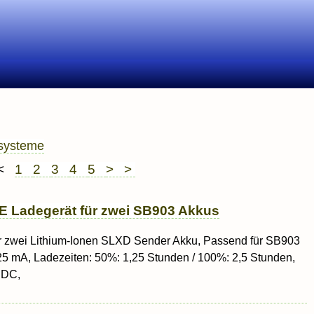
ssysteme
 <
1
2
3
4
5
> >
 Ladegerät für zwei SB903 Akkus
r zwei Lithium-Ionen SLXD Sender Akku, Passend für SB903
25 mA, Ladezeiten: 50%: 1,25 Stunden / 100%: 2,5 Stunden,
 DC,