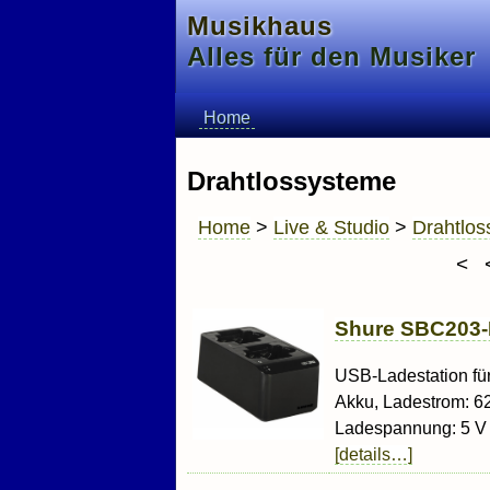
Musikhaus
Alles für den Musiker
Home
Drahtlossysteme
Home
>
Live & Studio
>
Drahtlo
<
Shure SBC203-E
USB-Ladestation fü
Akku, Ladestrom: 6
Ladespannung: 5 V
[details…]