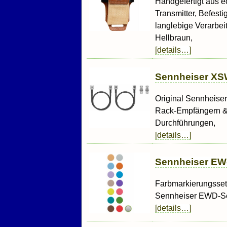
Handgefertigt aus 
Transmitter, Befest
langlebige Verarbei
Hellbraun,
[details…]
Sennheiser XS
Original Sennheise
Rack-Empfängern & 
Durchführungen,
[details…]
Sennheiser EW
Farbmarkierungsset
Sennheiser EWD-Seri
[details…]