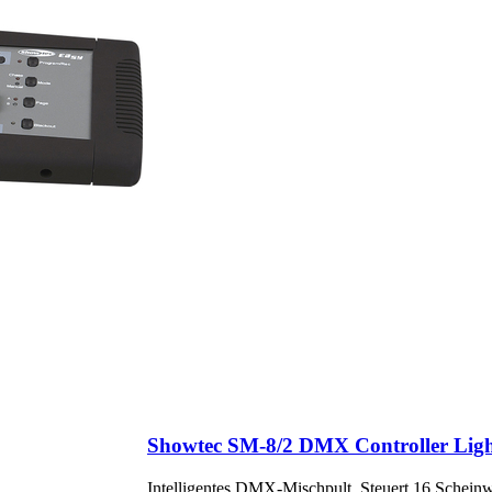
Showtec SM-8/2 DMX Controller Ligh
Intelligentes DMX-Mischpult, Steuert 16 Scheinw