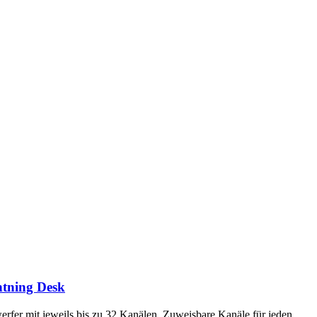
tning Desk
erfer mit jeweils bis zu 32 Kanälen, Zuweisbare Kanäle für jeden