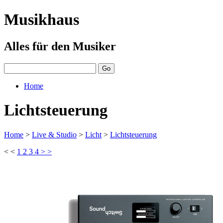
Musikhaus
Alles für den Musiker
Home
Lichtsteuerung
Home
>
Live & Studio
>
Licht
>
Lichtsteuerung
< <
1
2
3
4
> >