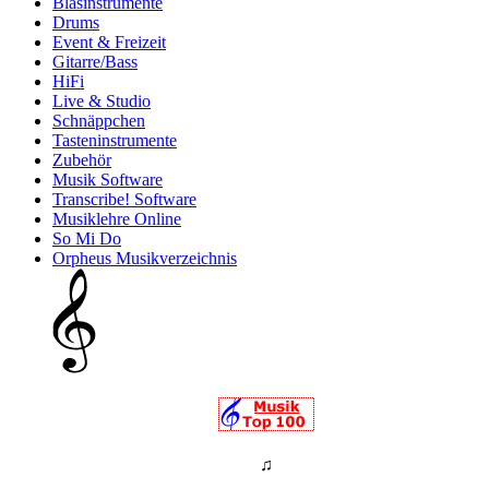
Blasinstrumente
Drums
Event & Freizeit
Gitarre/Bass
HiFi
Live & Studio
Schnäppchen
Tasteninstrumente
Zubehör
Musik Software
Transcribe! Software
Musiklehre Online
So Mi Do
Orpheus Musikverzeichnis
♫