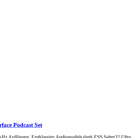
ace Podcast Set
kHz Auflösung, Erstklassige Audioqualität dank ESS Sabre32 Ultra