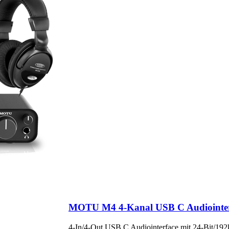
MOTU M4 4-Kanal USB C Audiointerf
4-In/4-Out USB C Audiointerface mit 24-Bit/192