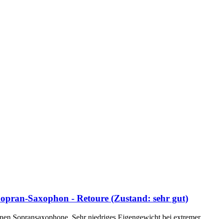
Sopran-Saxophon - Retoure (Zustand: sehr gut)
enen Sopransaxophone, Sehr niedriges Eigengewicht bei extremer