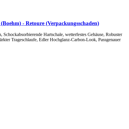
e (Boehm) - Retoure (Verpackungsschaden)
n, Schockabsorbierende Hartschale, wetterfestes Gehäuse, Robuster
tärkter Trageschlaufe, Edler Hochglanz-Carbon-Look, Passgenauer