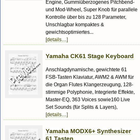
Engine, Gummiüberzogenes Pitchbend-
und Mod-Wheel, Super Knob für parallele
Kontrolle über bis zu 128 Parameter,
Unschlagbar kompaktes &
gewichtsoptimiertes...
[details…]
Yamaha CK61 Stage Keyboard
Anschlagdynamische, gewichtete 61
FSB-Tasten Klaviatur, AWM2 & AWM für
die Organ Flutes Klangerzeugung, 128-
stimmige Polyphonie, Integrierte Effekte,
Master-EQ, 363 Voices sowie160 Live
Set Sounds (für Splits & Layers),
[details…]
Yamaha MODX6+ Synthesizer
61 Tasten