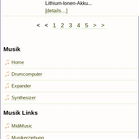
Lithium-Ionen-Akku...
[details…]
< <
1
2
3
4
5
> >
Musik
Home
Drumcomputer
Expander
Synthesizer
Musik Links
MidiMusic
Musikerziehung