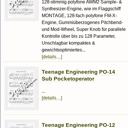
128-stimmig polyfone AWM2 Sample- &
Synthesizer-Engine, wie im Flaggschiff
MONTAGE, 128-fach polyfone FM-X-
Engine, Gummiüberzogenes Pitchbend-
und Mod-Wheel, Super Knob für parallele
Kontrolle über bis zu 128 Parameter,
Unschlagbar kompaktes &
gewichtsoptimiertes...
[details…]
Teenage Engineering PO-14
Sub Pocketoperator
...
[details…]
Teenage Engineering PO-12