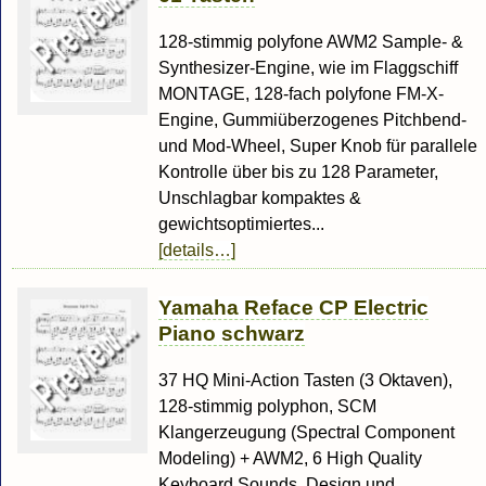
128-stimmig polyfone AWM2 Sample- &
Synthesizer-Engine, wie im Flaggschiff
MONTAGE, 128-fach polyfone FM-X-
Engine, Gummiüberzogenes Pitchbend-
und Mod-Wheel, Super Knob für parallele
Kontrolle über bis zu 128 Parameter,
Unschlagbar kompaktes &
gewichtsoptimiertes...
[details…]
Yamaha Reface CP Electric
Piano schwarz
37 HQ Mini-Action Tasten (3 Oktaven),
128-stimmig polyphon, SCM
Klangerzeugung (Spectral Component
Modeling) + AWM2, 6 High Quality
Keyboard Sounds, Design und