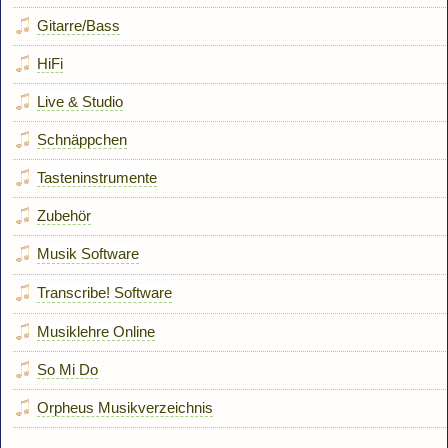
Gitarre/Bass
HiFi
Live & Studio
Schnäppchen
Tasteninstrumente
Zubehör
Musik Software
Transcribe! Software
Musiklehre Online
So Mi Do
Orpheus Musikverzeichnis