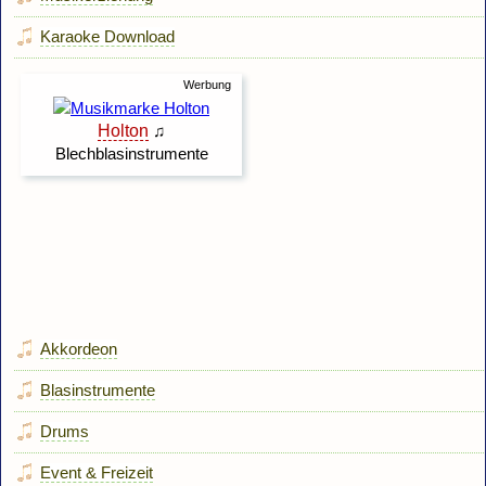
Karaoke Download
Akkordeon
Blasinstrumente
Drums
Event & Freizeit