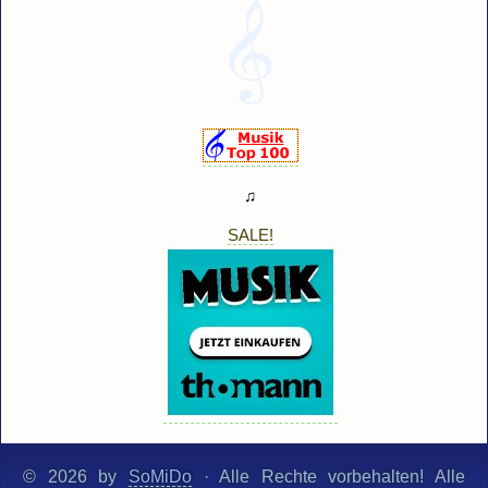
♫
SALE!
© 2026 by
SoMiDo
· Alle Rechte vorbehalten! Alle