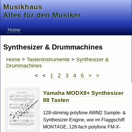
Musikhaus
Alles für den Musiker
Home
Synthesizer & Drummachines
Home
>
Tasteninstrumente
>
Synthesizer &
Drummachines
< <
1
2
3
4
5
> >
Yamaha MODX8+ Synthesizer
88 Tasten
128-stimmig polyfone AWM2 Sample- &
Synthesizer-Engine, wie im Flaggschiff
MONTAGE, 128-fach polyfone FM-X-